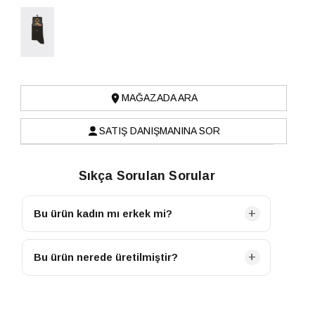
MAĞAZADA ARA
SATIŞ DANIŞMANINA SOR
Sıkça Sorulan Sorular
Bu ürün kadın mı erkek mi?
Bu ürün ERKEK kategorisine ait bir modeldir.
Bu ürün nerede üretilmiştir?
Bu ürün TURKIYE menşeilidir.