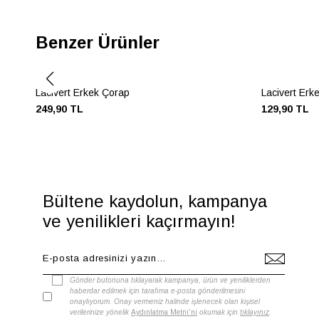
Benzer Ürünler
Lacivert Erkek Çorap
Lacivert Erk
249,90 TL
129,90 TL
Bültene kaydolun, kampanya
ve yenilikleri kaçırmayın!
Gönder butonuna tıklayarak kampanya, ürün ve yeniliklerden
haberdar edilmek için tarafıma e-posta gönderilmesini
onaylıyorum. Onay vermeniz halinde işlenecek olan kişisel
verilerinize yönelik
Aydınlatma Metni'ni
okumak için
tıklayınız
.