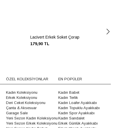
Lacivert Erkek Soket Çorap
Lac
179,90 TL
229
ÖZEL KOLEKSİYONLAR
EN POPÜLER
Kadın Koleksiyonu
Kadın Babet
Erkek Koleksiyonu
Kadın Terlik
Deri Ceket Koleksiyonu
Kadın Loafer Ayakkabı
Çanta & Aksesuar
Kadın Topuklu Ayakkabı
Garage Sale
Kadın Spor Ayakkabı
Yeni Sezon Kadın Koleksiyonu
Kadın Sandalet
Yeni Sezon Erkek Koleksiyonu
Erkek Günlük Ayakkabı