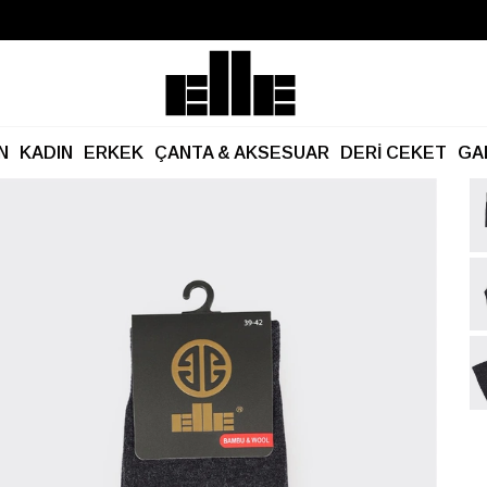
Büyük Yaz İndirimi Başladı!
Kargo Ücretsiz!
N
KADIN
ERKEK
ÇANTA & AKSESUAR
DERİ CEKET
GA