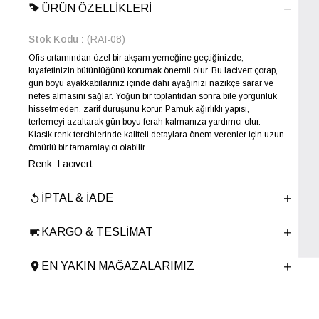
ÜRÜN ÖZELLIKLERI
Stok Kodu
(RAI-08)
Ofis ortamından özel bir akşam yemeğine geçtiğinizde,
kıyafetinizin bütünlüğünü korumak önemli olur. Bu lacivert çorap,
gün boyu ayakkabılarınız içinde dahi ayağınızı nazikçe sarar ve
nefes almasını sağlar. Yoğun bir toplantıdan sonra bile yorgunluk
hissetmeden, zarif duruşunu korur. Pamuk ağırlıklı yapısı,
terlemeyi azaltarak gün boyu ferah kalmanıza yardımcı olur.
Klasik renk tercihlerinde kaliteli detaylara önem verenler için uzun
ömürlü bir tamamlayıcı olabilir.
Renk
Lacivert
Yıl Sezon
SONBAHAR-KIŞ
İPTAL & İADE
Marka
ELLE
Cinsiyet
ERKEK
KARGO & TESLIMAT
Ana Malzeme
Tekstil
Menşei
TURKIYE
EN YAKIN MAĞAZALARIMIZ
Ürün Grubu
CORAP