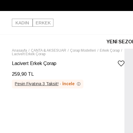
KADIN
ERKEK
YENİ SEZO
Anasayfa
ÇANTA & AKSESUAR
Çorap Modelleri
Erkek Çorap
Lacivert Erkek Çorap
Lacivert Erkek Çorap
259,90 TL
Peşin Fiyatına 3 Taksit!
·
İncele
ⓘ