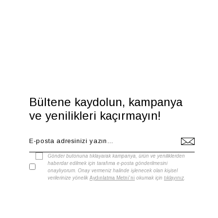
Bültene kaydolun, kampanya
ve yenilikleri kaçırmayın!
Gönder butonuna tıklayarak kampanya, ürün ve yeniliklerden
haberdar edilmek için tarafıma e-posta gönderilmesini
onaylıyorum. Onay vermeniz halinde işlenecek olan kişisel
verilerinize yönelik
Aydınlatma Metni'ni
okumak için
tıklayınız
.