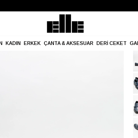
Büyük Yaz İndirimi Başladı!
Kargo Ücretsiz!
N
KADIN
ERKEK
ÇANTA & AKSESUAR
DERİ CEKET
GA