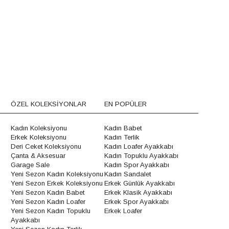
ÖZEL KOLEKSİYONLAR
EN POPÜLER
Kadın Koleksiyonu
Kadın Babet
Erkek Koleksiyonu
Kadın Terlik
Deri Ceket Koleksiyonu
Kadın Loafer Ayakkabı
Çanta & Aksesuar
Kadın Topuklu Ayakkabı
Garage Sale
Kadın Spor Ayakkabı
Yeni Sezon Kadın Koleksiyonu
Kadın Sandalet
Yeni Sezon Erkek Koleksiyonu
Erkek Günlük Ayakkabı
Yeni Sezon Kadın Babet
Erkek Klasik Ayakkabı
Yeni Sezon Kadın Loafer
Erkek Spor Ayakkabı
Yeni Sezon Kadın Topuklu
Erkek Loafer
Ayakkabı