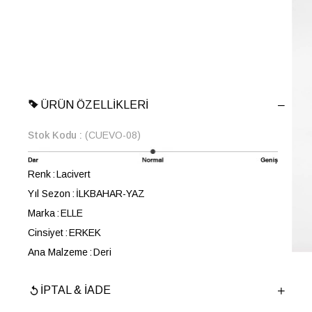
ÜRÜN ÖZELLIKLERI
Stok Kodu
(CUEVO-08)
Renk
Lacivert
Yıl Sezon
İLKBAHAR-YAZ
Marka
ELLE
Cinsiyet
ERKEK
Ana Malzeme
Deri
Astar Malzemesi
Deri
İPTAL & İADE
Topuk Boyu
2 cm
Taban Malzemesi
Kauçuk