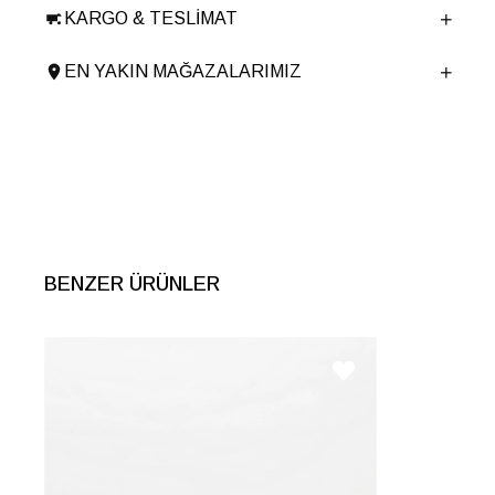
KARGO & TESLIMAT
Ürün Cinsi
Loafer
Taban Yüksekliği
2 cm
EN YAKIN MAĞAZALARIMIZ
Menşei
TURKIYE
Ürün Grubu
AYAKKABI
İnternet Kategorisi
Babet/Loafer
BENZER ÜRÜNLER