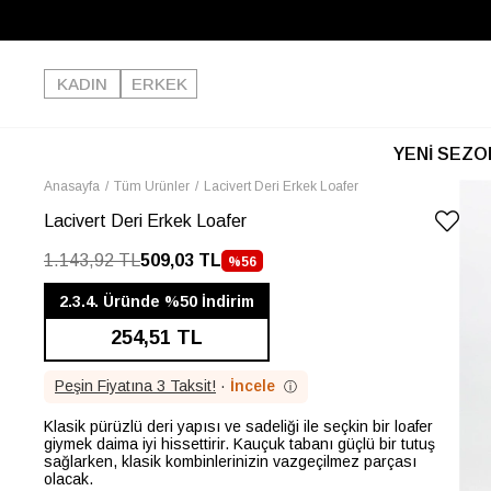
KADIN
ERKEK
YENİ SEZO
Anasayfa
Tüm Ürünler
Lacivert Deri Erkek Loafer
Lacivert Deri Erkek Loafer
1.143,92 TL
509,03 TL
%
56
İNDIRIM
2.3.4. Üründe %50 İndirim
254,51 TL
Peşin Fiyatına 3 Taksit!
·
İncele
ⓘ
Klasik pürüzlü deri yapısı ve sadeliği ile seçkin bir loafer
giymek daima iyi hissettirir. Kauçuk tabanı güçlü bir tutuş
sağlarken, klasik kombinlerinizin vazgeçilmez parçası
olacak.