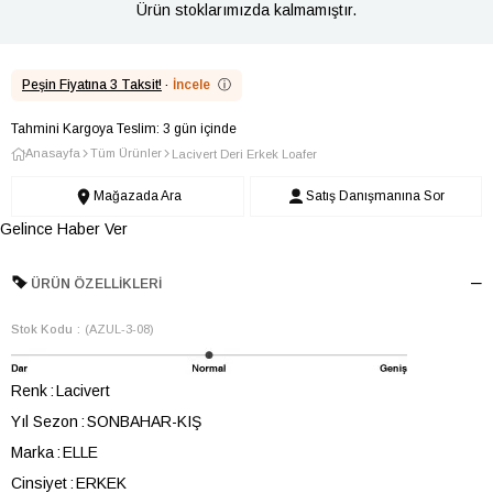
Ürün stoklarımızda kalmamıştır.
Peşin Fiyatına 3 Taksit!
·
İncele
ⓘ
Tahmini Kargoya Teslim: 3 gün içinde
Anasayfa
Tüm Ürünler
Lacivert Deri Erkek Loafer
Mağazada Ara
Satış Danışmanına Sor
Gelince Haber Ver
ÜRÜN ÖZELLIKLERI
Stok Kodu
(AZUL-3-08)
Renk
Lacivert
Yıl Sezon
SONBAHAR-KIŞ
Marka
ELLE
Cinsiyet
ERKEK