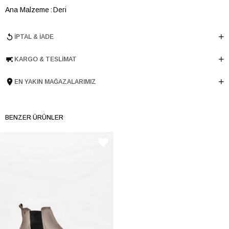
Ana Malzeme
Deri
Astar Malzemesi
Deri
İPTAL & İADE
Topuk Boyu
2 cm
Taban Malzemesi
Kauçuk
KARGO & TESLIMAT
Ürün Cinsi
Loafer
Taban Yüksekliği
1 cm
EN YAKIN MAĞAZALARIMIZ
Menşei
TURKIYE
Ürün Grubu
AYAKKABI
BENZER ÜRÜNLER
İnternet Kategorisi
Babet/Loafer