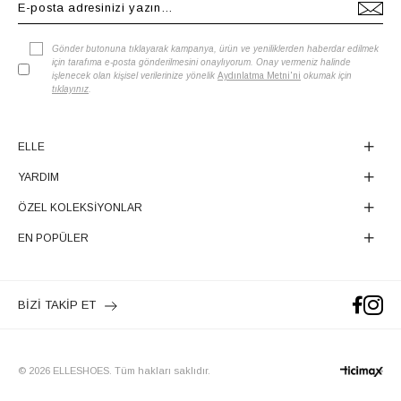
Gönder butonuna tıklayarak kampanya, ürün ve yeniliklerden haberdar edilmek
için tarafıma e-posta gönderilmesini onaylıyorum. Onay vermeniz halinde
işlenecek olan kişisel verilerinize yönelik
Aydınlatma Metni'ni
okumak için
tıklayınız
.
ELLE
YARDIM
ÖZEL KOLEKSİYONLAR
EN POPÜLER
BİZİ TAKİP ET
© 2026 ELLESHOES. Tüm hakları saklıdır.