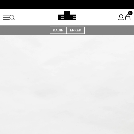
Büyük Yaz İndirimi Başladı!
Kargo Ücretsiz!
0
KADIN
ERKEK