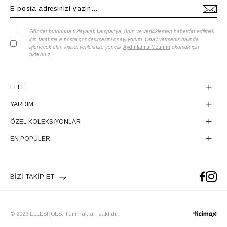
Gönder butonuna tıklayarak kampanya, ürün ve yeniliklerden haberdar edilmek
için tarafıma e-posta gönderilmesini onaylıyorum. Onay vermeniz halinde
işlenecek olan kişisel verilerinize yönelik
Aydınlatma Metni'ni
okumak için
tıklayınız
.
ELLE
YARDIM
ÖZEL KOLEKSİYONLAR
EN POPÜLER
BİZİ TAKİP ET
© 2026 ELLESHOES. Tüm hakları saklıdır.