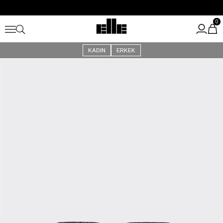
Büyük Yaz İndirimi Başladı!
Kargo Ücretsiz!
0
KADIN
ERKEK