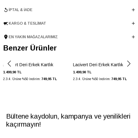
Cinsiyet
ERKEK
İPTAL & İADE
Ana Malzeme
İnek Derisi
Astar Malzemesi
İnek Derisi
KARGO & TESLIMAT
Ürün Cinsi
Kartlık
Menşei
TURKIYE
EN YAKIN MAĞAZALARIMIZ
Ürün Grubu
KARTLIK
Benzer Ürünler
Lacivert Deri Erkek Kartlık
Lacivert Deri Erkek Kartlık
1.499,90 TL
1.499,90 TL
749,95 TL
749,95 TL
2.3.4. Ürüne %50 İndirim:
2.3.4. Ürüne %50 İndirim:
Bültene kaydolun, kampanya ve yenilikleri
kaçırmayın!