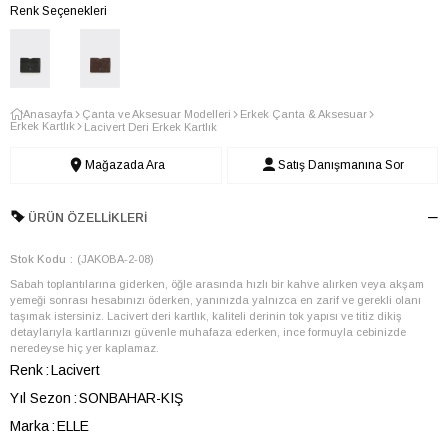
Renk Seçenekleri
Anasayfa
Çanta ve Aksesuar Modelleri
Erkek Çanta & Aksesuar
Erkek Kartlık
Lacivert Deri Erkek Kartlık
Mağazada Ara
Satış Danışmanına Sor
ÜRÜN ÖZELLIKLERI
Stok Kodu
(JAKOBA-2-08)
Sabah toplantılarına giderken, öğle arasında hızlı bir kahve alırken veya akşam
yemeği sonrası hesabınızı öderken, yanınızda yalnızca en zarif ve gerekli olanı
taşımak istersiniz. Lacivert deri kartlık, kaliteli derinin tok yapısı ve titiz dikiş
detaylarıyla kartlarınızı güvenle muhafaza ederken, ince formuyla cebinizde
neredeyse hiç yer kaplamaz.
Renk
Lacivert
Yıl Sezon
SONBAHAR-KIŞ
Marka
ELLE