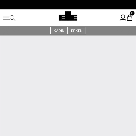
Büyük Yaz İndirimi Başladı!
Kargo Ücretsiz!
0
KADIN
ERKEK