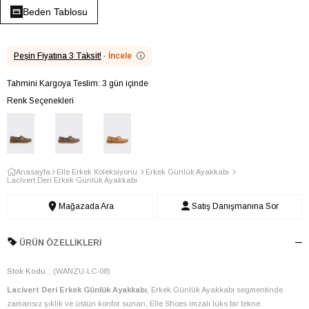
Beden Tablosu
Peşin Fiyatına 3 Taksit!
·
İncele
ⓘ
Tahmini Kargoya Teslim: 3 gün içinde
Renk Seçenekleri
Anasayfa
Elle Erkek Koleksiyonu
Erkek Günlük Ayakkabı
Lacivert Deri Erkek Günlük Ayakkabı
Mağazada Ara
Satış Danışmanına Sor
ÜRÜN ÖZELLIKLERI
Stok Kodu
(WANZU-LC-08)
Lacivert Deri Erkek Günlük Ayakkabı
, Erkek Günlük Ayakkabı segmentinde
zamansız şıklık ve üstün konfor sunan, Elle Shoes imzalı lüks bir tekne