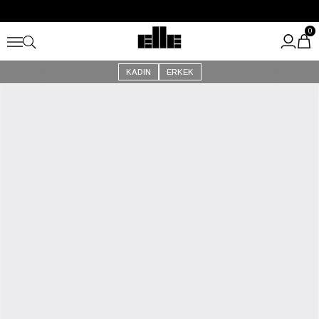
Büyük Yaz İndirimi Başladı!
Kargo Ücretsiz!
0
KADIN
ERKEK