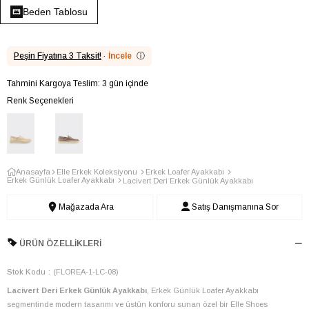
Beden Tablosu
Peşin Fiyatına 3 Taksit!
·
İncele
ⓘ
Tahmini Kargoya Teslim: 3 gün içinde
Renk Seçenekleri
Anasayfa
Elle Erkek Koleksiyonu
Erkek Loafer Ayakkabı
Erkek Günlük Loafer Ayakkabı
Lacivert Deri Erkek Günlük Ayakkabı
Mağazada Ara
Satış Danışmanına Sor
ÜRÜN ÖZELLIKLERI
Stok Kodu
(FLOREA-1-LC-08)
Lacivert Deri Erkek Günlük Ayakkabı
, Erkek Günlük Loafer Ayakkabı
segmentinde modern tasarımı ve üstün konforu sunan özel bir Elle Shoes