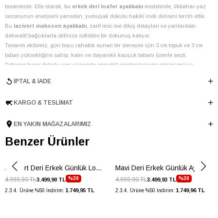
tasarımıdır. Elle olarak, bu
erkek deri loafer ayakkabı
modelinde, ilkbahar-yaz
sezonunun enerjisini yansıtan, yumuşak dokulu hakiki inek derisini tercih ettik.
Bu
lacivert makosen ayakkabı
, zarif moc-toe dikiş detayları ve yanlardaki
dekoratif bağcıklarla stilinize sofistike bir dokunuş katıyor.
Tasarım ekibimiz, gün boyu rahatlık sunan bir deneyim için 3 cm topuk ve 3 cm
taban yüksekliğine sahip, kalın ve dayanıklı kauçuk tabanı özenle seçti.
Tabanın hasır dokulu yan yüzeyiyle espadril esintisi taşıyan görünümü ve
altındaki kaymaz çizgili desen, hem estetik hem de fonksiyonellik sağlıyor.
İPTAL & İADE
Astarsız yapısı sayesinde ayaklarınız nefes alırken, Türkiye'de el işçiliğiyle
üretilen bu
kalın taban deri loafer
, hakiki derinin kalitesi ve dayanıklılığı ile
KARGO & TESLIMAT
kaliteden ödün vermeyen erkekler için ideal bir seçimdir. Bu detaylar, onu aynı
zamanda şık bir
hasır taban erkek ayakkabı
alternatifi haline getirir.
Bu
günlük erkek loafer ayakkabı
, şehir hayatının dinamizmine ayak
EN YAKIN MAĞAZALARIMIZ
uydururken, şıklığınızdan ödün vermemenizi sağlar. İster keten pantolonlarla
Benzer Ürünler
ister şortlarla kombinleyin, her ortamda dikkat çekici bir stil yaratır.
Ofis şıklığınızı tamamlamak için ideal.
Hafta sonu gezintilerinizde rahat ve stil sahibi bir görünüm sunar.
Lacivert Deri Erkek Günlük Loafer
Mavi Deri Erkek Günlük Ayakkabı
Yaz akşamları için hafif ve şık bir alternatiftir.
%30
%30
4.999,90 TL
4.999,90 TL
3.499,90 TL
3.499,93 TL
Renk
Lacivert
1.749,95 TL
1.749,96 TL
2.3.4. Ürüne %50 İndirim:
2.3.4. Ürüne %50 İndirim:
Yıl Sezon
İLKBAHAR-YAZ
Marka
ELLE