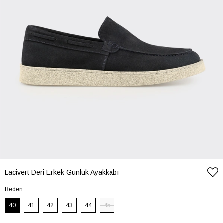
Lacivert Deri Erkek Günlük Ayakkabı
Beden
40
41
42
43
44
45