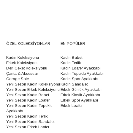
ÖZEL KOLEKSİYONLAR
EN POPÜLER
Kadın Koleksiyonu
Kadın Babet
Erkek Koleksiyonu
Kadın Terlik
Deri Ceket Koleksiyonu
Kadın Loafer Ayakkabı
Çanta & Aksesuar
Kadın Topuklu Ayakkabı
Garage Sale
Kadın Spor Ayakkabı
Yeni Sezon Kadın Koleksiyonu
Kadın Sandalet
Yeni Sezon Erkek Koleksiyonu
Erkek Günlük Ayakkabı
Yeni Sezon Kadın Babet
Erkek Klasik Ayakkabı
Yeni Sezon Kadın Loafer
Erkek Spor Ayakkabı
Yeni Sezon Kadın Topuklu
Erkek Loafer
Ayakkabı
Yeni Sezon Kadın Terlik
Yeni Sezon Kadın Sandalet
Yeni Sezon Erkek Loafer