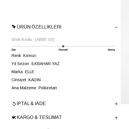
ÜRÜN ÖZELLIKLERI
Stok Kodu
(ABBE-03)
Renk
Kırmızı
Yıl Sezon
İLKBAHAR-YAZ
Marka
ELLE
Cinsiyet
KADIN
Ana Malzeme
Poliüretan
Astar Malzemesi
Poliüretan
İPTAL & İADE
Topuk Boyu
8 cm
Taban Malzemesi
Poliüretan
KARGO & TESLIMAT
Ürün Cinsi
Topuklu
Menşei
TURKIYE