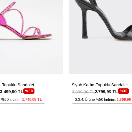
 Topuklu Sandalet
Siyah Kadın Topuklu Sandalet
%30
%30
3.499,90 TL
2.799,93 TL
3.999,90 TL
e %50 İndirim:
1.749,95 TL
2.3.4. Ürüne %50 İndirim:
1.399,96