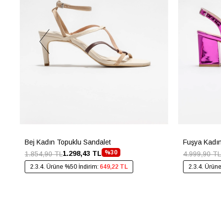
Bej Kadın Topuklu Sandalet
Fuşya Kadın
%30
1.298,43 TL
1.854,90 TL
4.999,90 TL
2.3.4. Ürüne %50 İndirim:
649,22 TL
2.3.4. Ürün