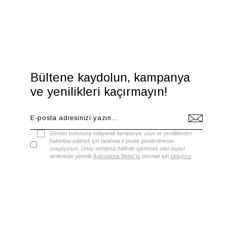
Bültene kaydolun, kampanya
ve yenilikleri kaçırmayın!
Gönder butonuna tıklayarak kampanya, ürün ve yeniliklerden
haberdar edilmek için tarafıma e-posta gönderilmesini
onaylıyorum. Onay vermeniz halinde işlenecek olan kişisel
verilerinize yönelik
Aydınlatma Metni'ni
okumak için
tıklayınız
.