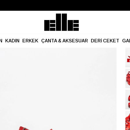
Büyük Yaz İndirimi Başladı!
Kargo Ücretsiz!
N
KADIN
ERKEK
ÇANTA & AKSESUAR
DERİ CEKET
GA