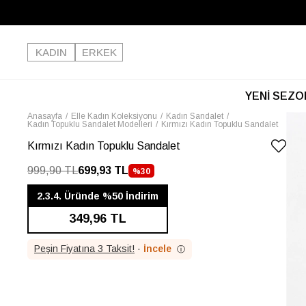
KADIN
ERKEK
YENİ SEZO
Anasayfa
Elle Kadın Koleksiyonu
Kadın Sandalet
Kadın Topuklu Sandalet Modelleri
Kırmızı Kadın Topuklu Sandalet
Kırmızı Kadın Topuklu Sandalet
999,90 TL
699,93 TL
%
30
İNDIRIM
2.3.4. Üründe %50 İndirim
349,96 TL
Peşin Fiyatına 3 Taksit!
·
İncele
ⓘ