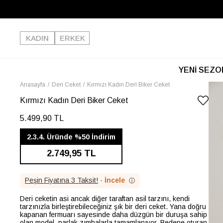
KADIN
ERKEK
YENİ SEZO
Anasayfa
Deri Ceket
Kırmızı Kadın Deri Biker Ceket
Kırmızı Kadın Deri Biker Ceket
5.499,90 TL
2.3.4. Üründe %50 İndirim
2.749,95 TL
Peşin Fiyatına 3 Taksit!
·
İncele
ⓘ
Deri ceketin asi ancak diğer taraftan asil tarzını, kendi
tarzınızla birleştirebileceğiniz şık bir deri ceket. Yana doğru
kapanan fermuarı sayesinde daha düzgün bir duruşa sahip
olan model, parlak zımbalarla tamamlanıyor. Bedene oturan