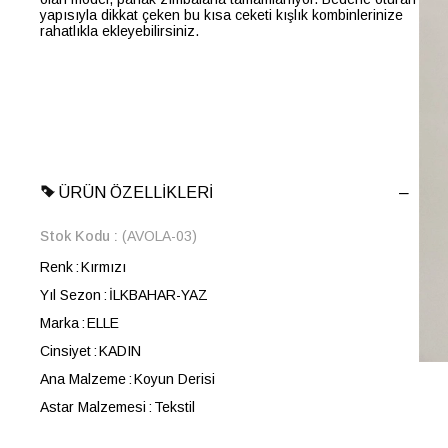
yapısıyla dikkat çeken bu kısa ceketi kışlık kombinlerinize
rahatlıkla ekleyebilirsiniz.
ÜRÜN ÖZELLIKLERI
Stok Kodu
(AVOLA-03)
Renk
Kırmızı
Yıl Sezon
İLKBAHAR-YAZ
Marka
ELLE
Cinsiyet
KADIN
Ana Malzeme
Koyun Derisi
Astar Malzemesi
Tekstil
Kalıp
Slim Fit