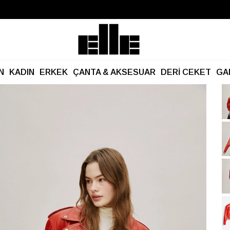
Büyük Yaz İndirimi Başladı!
Kargo Ücretsiz!
N
KADIN
ERKEK
ÇANTA & AKSESUAR
DERİ CEKET
GA