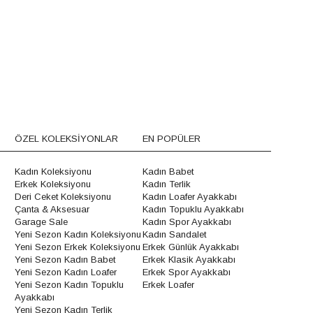
ÖZEL KOLEKSİYONLAR
EN POPÜLER
Kadın Koleksiyonu
Kadın Babet
Erkek Koleksiyonu
Kadın Terlik
Deri Ceket Koleksiyonu
Kadın Loafer Ayakkabı
Çanta & Aksesuar
Kadın Topuklu Ayakkabı
Garage Sale
Kadın Spor Ayakkabı
Yeni Sezon Kadın Koleksiyonu
Kadın Sandalet
Yeni Sezon Erkek Koleksiyonu
Erkek Günlük Ayakkabı
Yeni Sezon Kadın Babet
Erkek Klasik Ayakkabı
Yeni Sezon Kadın Loafer
Erkek Spor Ayakkabı
Yeni Sezon Kadın Topuklu
Erkek Loafer
Ayakkabı
Yeni Sezon Kadın Terlik