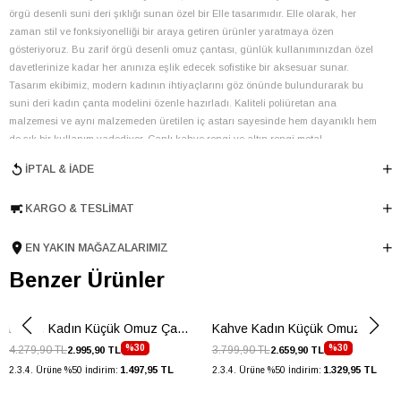
örgü desenli suni deri şıklığı sunan özel bir Elle tasarımıdır. Elle olarak, her
zaman stil ve fonksiyonelliği bir araya getiren ürünler yaratmaya özen
gösteriyoruz. Bu zarif örgü desenli omuz çantası, günlük kullanımınızdan özel
davetlerinize kadar her anınıza eşlik edecek sofistike bir aksesuar sunar.
Tasarım ekibimiz, modern kadının ihtiyaçlarını göz önünde bulundurarak bu
suni deri kadın çanta modelini özenle hazırladı. Kaliteli poliüretan ana
malzemesi ve aynı malzemeden üretilen iç astarı sayesinde hem dayanıklı hem
de şık bir kullanım vadediyor. Canlı kahve rengi ve altın rengi metal
aksesuarları, çantaya lüks bir dokunuş katarken, ön yüzündeki zarif "BE"
İPTAL & İADE
logosu Elle imzasını taşıyor. Ayarlanabilir omuz askısı sayesinde
kişiselleştirilebilir bir taşıma konforu sunar.
KARGO & TESLIMAT
Bu fermuarlı küçük çanta, 30 cm eni, 12 cm boyu ve 11 cm derinliği ile kişisel
eşyalarınızı düzenli bir şekilde taşımanız için ideal boyutlardadır. Fermuarlı ana
bölmesi ve fermuarsız iç cebi, eşyalarınıza kolay erişim sağlarken güvenliği de
EN YAKIN MAĞAZALARIMIZ
elden bırakmaz. Türkiye menşeli bu İlkbahar-Yaz sezonu ürünü, Elle'nin
Benzer Ürünler
malzeme seçimi ve işçilik anlayışını yansıtır.
Bu çok yönlü çantayı farklı kombinlerinizle rahatlıkla kullanabilirsiniz:
Günlük Şıklık:
Jean ve basic tişört kombinlerinize sofistike bir dokunuş
Kahve Kadın Küçük Omuz Çantası
Kahve Kadın Küçük Omuz Çantası
katın.
%30
%30
4.279,90 TL
3.799,90 TL
2.995,90 TL
2.659,90 TL
Ofis Stili:
Klasik bir elbise veya takım elbiseyle profesyonel
1.497,95 TL
1.329,95 TL
2.3.4. Ürüne %50 İndirim:
2.3.4. Ürüne %50 İndirim:
görünümünüzü tamamlayın.
Özel Davetler:
Şık bir kokteyl elbisesiyle zarif ve dikkat çekici bir