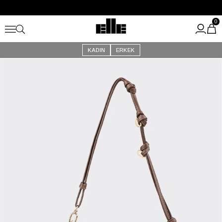
Büyük Yaz İndirimi Başladı!
Kargo Ücretsiz!
0
KADIN
ERKEK