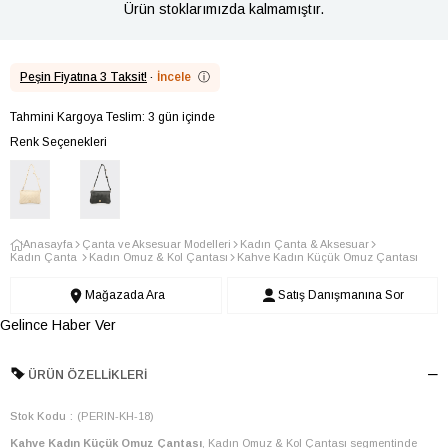
Ürün stoklarımızda kalmamıştır.
Peşin Fiyatına 3 Taksit!
·
İncele
ⓘ
Tahmini Kargoya Teslim: 3 gün içinde
Renk Seçenekleri
Anasayfa
Çanta ve Aksesuar Modelleri
Kadın Çanta & Aksesuar
Kadın Çanta
Kadın Omuz & Kol Çantası
Kahve Kadın Küçük Omuz Çantası
Mağazada Ara
Satış Danışmanına Sor
Gelince Haber Ver
ÜRÜN ÖZELLIKLERI
Stok Kodu
(PERIN-KH-18)
Kahve Kadın Küçük Omuz Çantası
, Kadın Omuz & Kol Çantası segmentinde