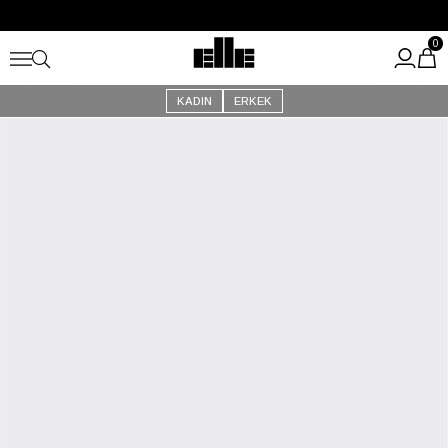
Büyük Yaz İndirimi Başladı!
Kargo Ücretsiz!
0
KADIN
ERKEK