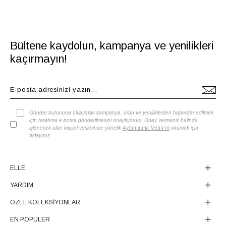
Bültene kaydolun, kampanya ve yenilikleri
kaçırmayın!
Gönder butonuna tıklayarak kampanya, ürün ve yeniliklerden haberdar edilmek
için tarafıma e-posta gönderilmesini onaylıyorum. Onay vermeniz halinde
işlenecek olan kişisel verilerinize yönelik
Aydınlatma Metni'ni
okumak için
tıklayınız
.
ELLE
YARDIM
ÖZEL KOLEKSİYONLAR
EN POPÜLER