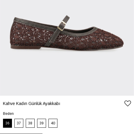
Kahve Kadın Günlük Ayakkabı
Beden
36
37
38
39
40