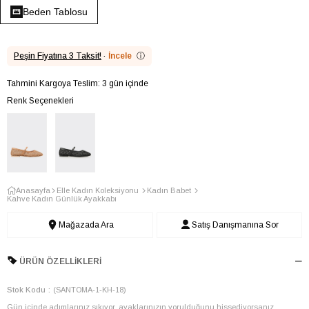
Beden Tablosu
Peşin Fiyatına 3 Taksit!
·
İncele
ⓘ
Tahmini Kargoya Teslim: 3 gün içinde
Renk Seçenekleri
Anasayfa
Elle Kadın Koleksiyonu
Kadın Babet
Kahve Kadın Günlük Ayakkabı
Mağazada Ara
Satış Danışmanına Sor
ÜRÜN ÖZELLIKLERI
Stok Kodu
(SANTOMA-1-KH-18)
Gün içinde adımlarınız sıkıyor, ayaklarınızın yorulduğunu hissediyorsanız,