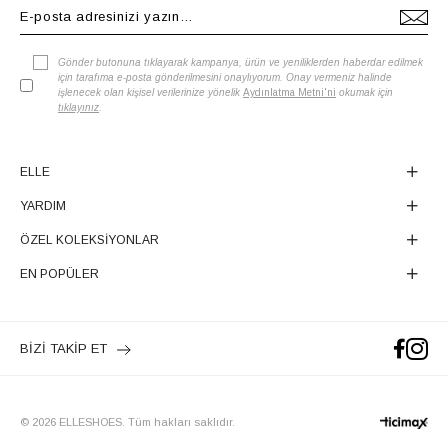
Ürün Grubu
CUZDAN
Gönder butonuna tıklayarak kampanya, ürün ve yeniliklerden haberdar edilmek
için tarafıma e-posta gönderilmesini onaylıyorum. Onay vermeniz halinde
işlenecek olan kişisel verilerinize yönelik
Aydınlatma Metni'ni
okumak için
tıklayınız
.
ELLE
YARDIM
ÖZEL KOLEKSİYONLAR
EN POPÜLER
BİZİ TAKİP ET
© 2026 ELLESHOES. Tüm hakları saklıdır.