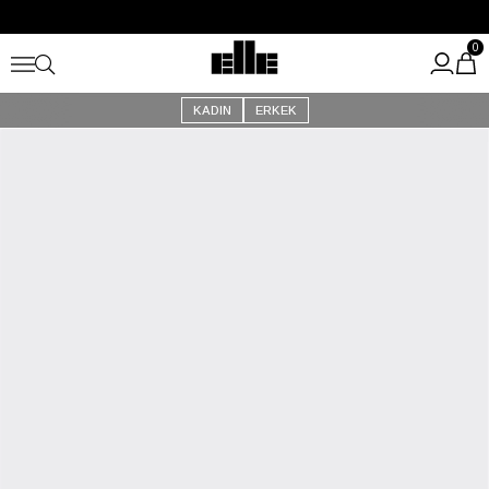
Büyük Yaz İndirimi Başladı!
Kargo Ücretsiz!
0
KADIN
ERKEK