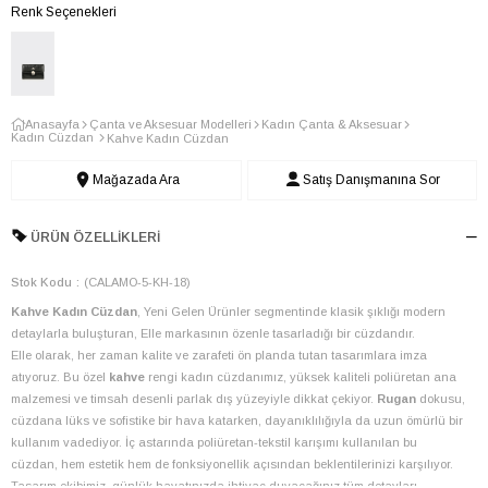
Renk Seçenekleri
Anasayfa
Çanta ve Aksesuar Modelleri
Kadın Çanta & Aksesuar
Kadın Cüzdan
Kahve Kadın Cüzdan
Mağazada Ara
Satış Danışmanına Sor
ÜRÜN ÖZELLIKLERI
Stok Kodu
(CALAMO-5-KH-18)
Kahve Kadın Cüzdan
, Yeni Gelen Ürünler segmentinde klasik şıklığı modern
detaylarla buluşturan, Elle markasının özenle tasarladığı bir cüzdandır.
Elle olarak, her zaman kalite ve zarafeti ön planda tutan tasarımlara imza
atıyoruz. Bu özel
kahve
rengi kadın cüzdanımız, yüksek kaliteli poliüretan ana
malzemesi ve timsah desenli parlak dış yüzeyiyle dikkat çekiyor.
Rugan
dokusu,
cüzdana lüks ve sofistike bir hava katarken, dayanıklılığıyla da uzun ömürlü bir
kullanım vadediyor. İç astarında poliüretan-tekstil karışımı kullanılan bu
cüzdan, hem estetik hem de fonksiyonellik açısından beklentilerinizi karşılıyor.
Tasarım ekibimiz, günlük hayatınızda ihtiyaç duyacağınız tüm detayları