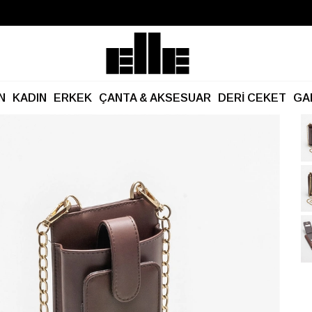
Büyük Yaz İndirimi Başladı!
Kargo Ücretsiz!
N
KADIN
ERKEK
ÇANTA & AKSESUAR
DERİ CEKET
GA