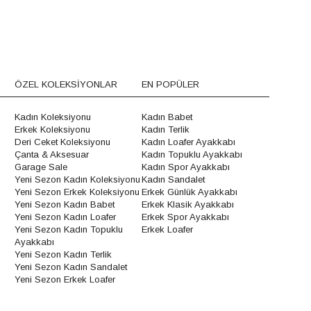
ÖZEL KOLEKSİYONLAR
EN POPÜLER
Kadın Koleksiyonu
Kadın Babet
Erkek Koleksiyonu
Kadın Terlik
Deri Ceket Koleksiyonu
Kadın Loafer Ayakkabı
Çanta & Aksesuar
Kadın Topuklu Ayakkabı
Garage Sale
Kadın Spor Ayakkabı
Yeni Sezon Kadın Koleksiyonu
Kadın Sandalet
Yeni Sezon Erkek Koleksiyonu
Erkek Günlük Ayakkabı
Yeni Sezon Kadın Babet
Erkek Klasik Ayakkabı
Yeni Sezon Kadın Loafer
Erkek Spor Ayakkabı
Yeni Sezon Kadın Topuklu
Erkek Loafer
Ayakkabı
Yeni Sezon Kadın Terlik
Yeni Sezon Kadın Sandalet
Yeni Sezon Erkek Loafer