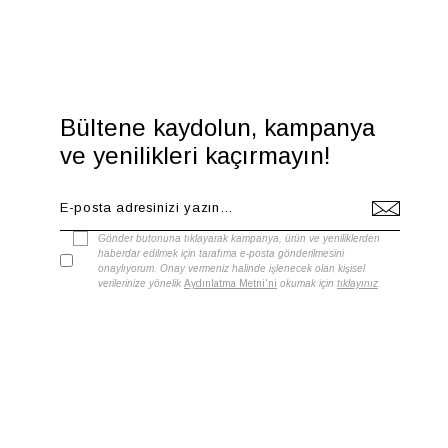
Bültene kaydolun, kampanya
ve yenilikleri kaçırmayın!
Gönder butonuna tıklayarak kampanya, ürün ve yeniliklerden
haberdar edilmek için tarafıma e-posta gönderilmesini
onaylıyorum. Onay vermeniz halinde işlenecek olan kişisel
verilerinize yönelik
Aydınlatma Metni'ni
okumak için
tıklayınız
.