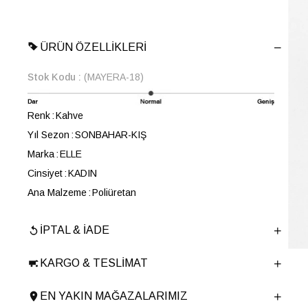
ÜRÜN ÖZELLIKLERI
Stok Kodu
(MAYERA-18)
Renk
Kahve
Yıl Sezon
SONBAHAR-KIŞ
Marka
ELLE
Cinsiyet
KADIN
Ana Malzeme
Poliüretan
Astar Malzemesi
Poliüretan-Tekstil
İPTAL & İADE
En
19 cm
Boy
10 cm
KARGO & TESLIMAT
Derinlik
2 cm
Ürün Cinsi
Cüzdan
EN YAKIN MAĞAZALARIMIZ
Menşei
TURKIYE