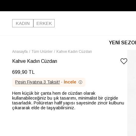
KADIN
ERKEK
YENİ SEZO
Anasayfa
Tüm Ürünler
Kahve Kadın Cüzdan
Kahve Kadın Cüzdan
699,90 TL
Peşin Fiyatına 3 Taksit!
·
İncele
ⓘ
Hem küçük bir çanta hem de cüzdan olarak
kullanabileceğiniz bu şık tasarımı, minimalist bir çizgide
tasarladık. Poliüretan hafif yapısı sayesinde zincir kulbunu
çıkararak elde de taşıyabilirsiniz.