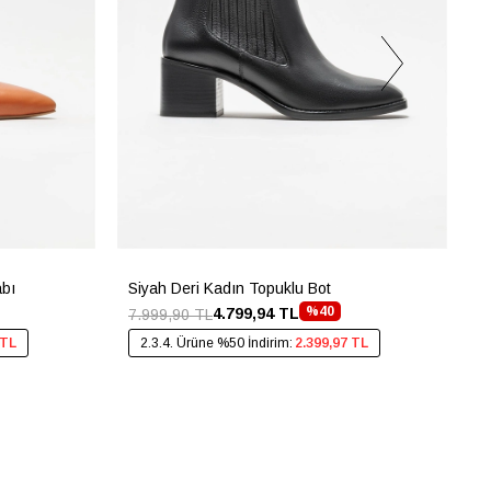
abı
Siyah Deri Kadın Topuklu Bot
G
%40
4.799,94 TL
7.999,90 TL
4
 TL
2.3.4. Ürüne %50 İndirim:
2.399,97 TL