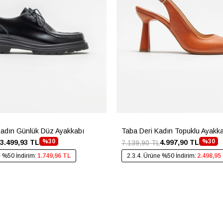
Kadın Günlük Düz Ayakkabı
Taba Deri Kadın Topuklu Ayakk
%30
%30
3.499,93 TL
4.997,90 TL
7.139,90 TL
e %50 İndirim:
1.749,96 TL
2.3.4. Ürüne %50 İndirim:
2.498,95