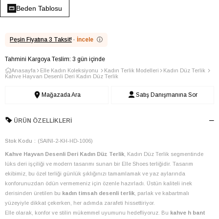
Beden Tablosu
Peşin Fiyatına 3 Taksit!
·
İncele
ⓘ
Tahmini Kargoya Teslim: 3 gün içinde
Anasayfa
Elle Kadın Koleksiyonu
Kadın Terlik Modelleri
Kadın Düz Terlik
Kahve Hayvan Desenli Deri Kadın Düz Terlik
Mağazada Ara
Satış Danışmanına Sor
ÜRÜN ÖZELLIKLERI
Stok Kodu
(SAINI-2-KH-HD-1006)
Kahve Hayvan Desenli Deri Kadın Düz Terlik
, Kadın Düz Terlik segmentinde
lüks deri işçiliği ve modern tasarımı sunan bir Elle Shoes terliğidir. Tasarım
ekibimiz, bu özel terliği günlük şıklığınızı tamamlamak ve yaz aylarında
konforunuzdan ödün vermemeniz için özenle hazırladı. Üstün kaliteli inek
derisinden üretilen bu
kadın timsah desenli terlik
, parlak ve kabartmalı
yüzeyiyle dikkat çekerken, her adımda zarafeti hissettiriyor.
Elle olarak, konfor ve stilin mükemmel uyumunu hedefliyoruz. Bu
kahve h bant