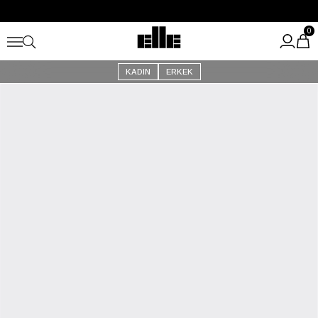
Büyük Yaz İndirimi Başladı!
Kargo Ücretsiz!
0
KADIN
ERKEK