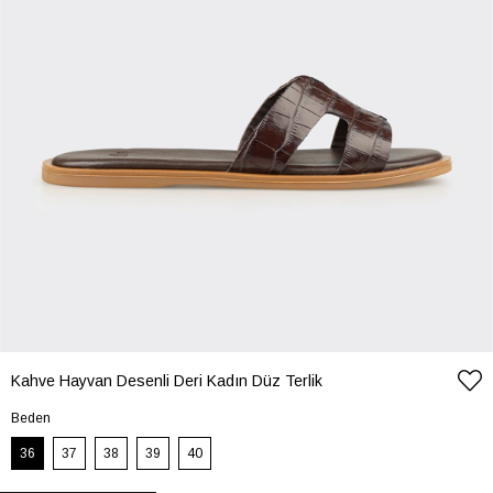
Kahve Hayvan Desenli Deri Kadın Düz Terlik
Beden
36
37
38
39
40