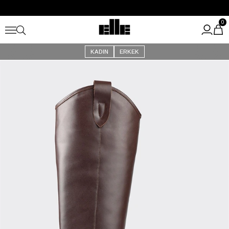
Büyük Yaz İndirimi Başladı!
Kargo Ücretsiz!
0
KADIN
ERKEK