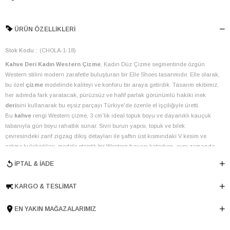
ÜRÜN ÖZELLIKLERI
Stok Kodu
(CHOLA-1-18)
Kahve Deri Kadın Western Çizme
, Kadın Düz Çizme segmentinde özgün
Western stilini modern zarafetle buluşturan bir Elle Shoes tasarımıdır. Elle olarak,
bu özel
çizme
modelinde kaliteyi ve konforu bir araya getirdik. Tasarım ekibimiz,
her adımda fark yaratacak, pürüzsüz ve hafif parlak görünümlü hakiki inek
deri
sini kullanarak bu eşsiz parçayı Türkiye'de özenle el işçiliğiyle üretti.
Bu
kahve
rengi Western çizme, 3 cm'lik ideal topuk boyu ve dayanıklı kauçuk
tabanıyla gün boyu rahatlık sunar. Sivri burun yapısı, topuk ve bilek
çevresindeki zarif zigzag dikiş detayları ile şaftın üst kısmındaki V kesim ve
çekme kulakçıkları, modele otantik bir Western havası katarken, aynı zamanda
şık bir duruş sergiler. İç astarında kullanılan tekstil ve keçi derisi kombinasyonu,
İPTAL & İADE
ayaklarınız için nefes alabilen ve yumuşak bir dokunuş sağlar.
Sonbahar-Kış sezonu için tasarlanan bu model, gardırobunuzun vazgeçilmez
KARGO & TESLIMAT
parçası olmaya aday. İster günlük jean kombinlerinizle, ister etek veya
elbiselerinizle tamamlayarak bohem ve şık bir görünüm elde edebilirsiniz. Elle
olarak, bu
deri
çizmenin uzun ömürlü kullanımı için düzenli deri bakımı
EN YAKIN MAĞAZALARIMIZ
yapmanızı öneririz.