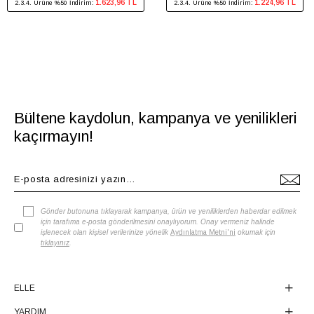
1.623,96 TL
1.224,96 TL
2.3.4. Ürüne %50 İndirim:
2.3.4. Ürüne %50 İndirim:
Bültene kaydolun, kampanya ve yenilikleri
kaçırmayın!
Gönder butonuna tıklayarak kampanya, ürün ve yeniliklerden haberdar edilmek
için tarafıma e-posta gönderilmesini onaylıyorum. Onay vermeniz halinde
işlenecek olan kişisel verilerinize yönelik
Aydınlatma Metni'ni
okumak için
tıklayınız
.
ELLE
YARDIM