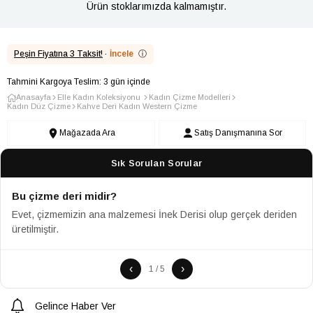
Ürün stoklarımızda kalmamıştır.
Peşin Fiyatına 3 Taksit!
·
İncele
ⓘ
Tahmini Kargoya Teslim: 3 gün içinde
Anasayfa
Elle Kadın Koleksiyonu
Kadın Çizme Modelleri
Kadın Düz Çizme
Kahve Deri Kadın Western Çizme
Mağazada Ara
Satış Danışmanına Sor
Sık Sorulan Sorular
Bu çizme deri midir?
Evet, çizmemizin ana malzemesi İnek Derisi olup gerçek deriden
üretilmiştir.
‹
›
1 / 5
Gelince Haber Ver