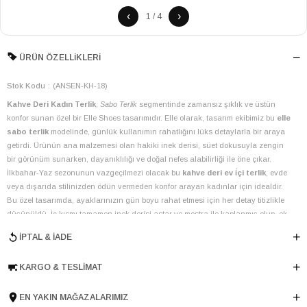
‹
›
1 / 4
ÜRÜN ÖZELLIKLERI
Stok Kodu
(ANSEN-KH-18)
Kahve Deri Kadın Terlik
,
Sabo Terlik
segmentinde zamansız şıklık ve üstün
konfor sunan özel bir Elle Shoes tasarımıdır. Elle olarak, tasarım ekibimiz bu
elle
sabo terlik
modelinde, günlük kullanımın rahatlığını lüks detaylarla bir araya
getirdi. Ürünün ana malzemesi olan hakiki inek derisi, süet dokusuyla zengin
bir görünüm sunarken, dayanıklılığı ve doğal nefes alabilirliği ile öne çıkar.
İlkbahar-Yaz sezonunun vazgeçilmezi olacak bu
kahve deri ev i̇çi terlik
, evde
veya dışarıda stilinizden ödün vermeden konfor arayan kadınlar için idealdir.
Bu özel tasarımda, ayaklarınızın gün boyu rahat etmesi için her detay titizlikle
düşünüldü. İç kısmı tamamen inek derisi astar ve mostra ile kaplanmış olup, ek
olarak sunulan yumuşacık peluş astar, soğuk havalarda dahi ayaklarınızı
İPTAL & İADE
sıcacık tutar. Bu sayede,
peluş astarlı kadın terlik
arayışında olanlar için
benzersiz bir seçenek sunulur. 1 cm topuk boyuna sahip EVA taban, hafifliği ve
KARGO & TESLIMAT
esnekliğiyle adımlarınıza destek olurken, tırtıklı yapısıyla zeminde güvenli bir
tutuş sağlar. Bu özellikleriyle
tırtıklı taban kadın terlik
modelleri arasında fark
yaratan ürünümüz, minimalist dikişsiz üst tasarımı ve yuvarlak burun yapısıyla
EN YAKIN MAĞAZALARIMIZ