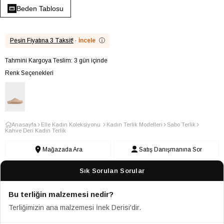
Beden Tablosu
Peşin Fiyatına 3 Taksit!
·
İncele
ⓘ
Tahmini Kargoya Teslim: 3 gün içinde
Renk Seçenekleri
Anasayfa
Elle Kadın Koleksiyonu
Kadın Terlik Modelleri
Sabo Terlik
Kahve Deri Kadın Terlik
Mağazada Ara
Satış Danışmanına Sor
Sık Sorulan Sorular
Bu terliğin malzemesi nedir?
Terliğimizin ana malzemesi İnek Derisi'dir.