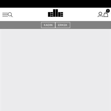
Büyük Yaz İndirimi Başladı!
Kargo Ücretsiz!
0
KADIN
ERKEK