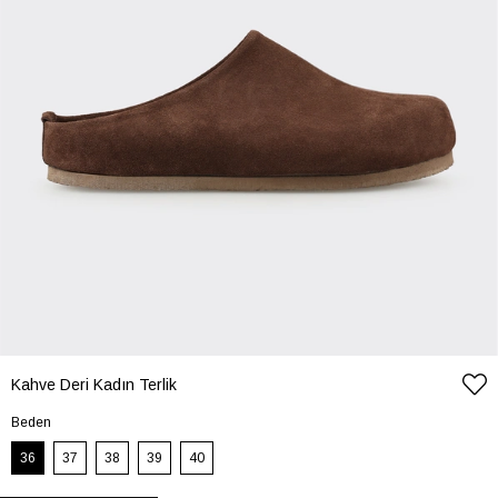
Kahve Deri Kadın Terlik
Beden
36
37
38
39
40