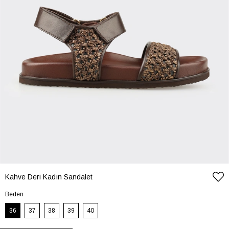
Kahve Deri Kadın Sandalet
Beden
36
37
38
39
40