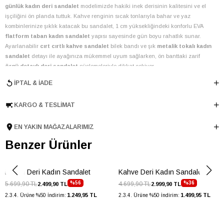
günlük kadın deri sandalet
modelimizde hakiki inek derisinin kalitesini ve el
işçiliğini ön planda tuttuk. Kahve renginin sıcak tonlarıyla bahar ve yaz
kombinlerinize şıklık katacak bu sandalet, 1 cm yüksekliğindeki konforlu EVA
flatform taban kadın sandalet
yapısı sayesinde gün boyu rahatlık sunar.
Ayarlanabilir
cırt cırtlı kahve sandalet
bilek bandı ve şık
metalik tokalı kadın
sandalet
detayı ile ayağınıza mükemmel uyum sağlarken, ön banttaki zarif
örgü detaylı deri sandalet
süslemeleriyle dikkat çekiyor.
İç astar ve mostra malzemesi olarak da yine hakiki inek derisi kullanmamız,
İPTAL & İADE
ayak sağlığınızı ve nefes alabilirliği destekler. Türkiye'de özenle üretilen bu
fuspet sandalet, sadece şık değil, aynı zamanda dayanıklı ve uzun ömürlü bir
KARGO & TESLIMAT
kullanım vaat ediyor. Tasarım ekibimiz, her detayı düşünerek, hem estetik hem
de fonksiyonellik açısından beklentilerinizi karşılayacak lüks bir ürün ortaya
koydu.
EN YAKIN MAĞAZALARIMIZ
Bu çok yönlü sandalet ile farklı kombinler yaratabilirsiniz:
Benzer Ürünler
Yazlık elbiseler ve eteklerle feminen bir görünüm.
Jean şortlar ve keten pantolonlarla rahat ve şık bir günlük stil.
Şehirde gezerken veya tatil valizinizde vazgeçilmez bir parça.
Kahve Deri Kadın Sandalet
Kahve Deri Kadın Sandalet
Renk
Kahve
%56
%36
5.699,90 TL
4.699,90 TL
2.499,90 TL
2.999,90 TL
Mostra Malzemesi
İnek Derisi
1.249,95 TL
1.499,95 TL
2.3.4. Ürüne %50 İndirim:
2.3.4. Ürüne %50 İndirim:
Yıl Sezon
İLKBAHAR-YAZ
Marka
ELLE