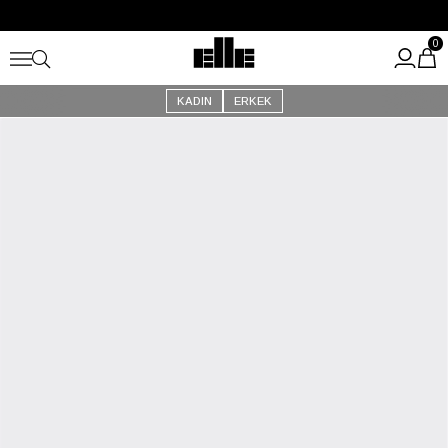
Büyük Yaz İndirimi Başladı!
Kargo Ücretsiz!
0
KADIN
ERKEK