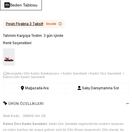
Beden Tablosu
Peşin Fiyatına 3 Taksit!
·
İncele
ⓘ
Tahmini Kargoya Teslim: 3 gün içinde
Renk Seçenekleri
Anasayfa
Elle Kadın Koleksiyonu
Kadın Sandalet
Kadın Düz Sandalet
Kahve Deri Kadın Sandalet
Mağazada Ara
Satış Danışmanına Sor
ÜRÜN ÖZELLIKLERI
Stok Kodu
(WINKE-KH-18)
Kahve Deri Kadın Sandalet
,
Kadın Düz Sandalet
segmentinde modern tasarımı
ve üstün konforu bir araya getiren özel bir Elle Shoes tasarımıdır. Elle olarak, bu