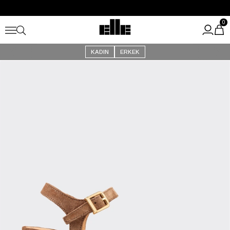
Büyük Yaz İndirimi Başladı!
Kargo Ücretsiz!
0
KADIN
ERKEK