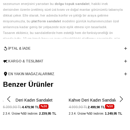
sezonunun enerjisini yansıtan bu
dolgu topuk sandalet
, hakiki inek
derisinden özenle üretilmiş süet üst kısmı ve doğal mantar görünümlü tabanıyla
dikkat çeker. Elle olarak, her adımda konfor ve şıklığı bir araya getirme
misyonumuzla, bu
platform sandalet
modelini günlük kullanımınızdan özel
anlarınıza kadar geniş bir yelpazede size eşlik etmesi için tasarladık.
Tasarım ekibimiz, bu sandaletlerde hem estetiği hem de fonksiyonelliği ön
planda tuttu. 10 cm topuk boyu ve aynı yükseklikteki platformu sayesinde, gün
boyu rahatlık sunarken bacak boyunuzu zarifçe uzatır. Ayarlanabilir
tokalı
bilek
İPTAL & İADE
kayışı, altın renkli detayıyla şıklığı tamamlarken, ayak bileğinize mükemmel
uyum sağlar. Ön kısımda yer alan düğümlü süet bantlar, sandaletlere özgün ve
KARGO & TESLIMAT
çekici bir hava katarken, iç astar ve mostra malzemesi olarak kullanılan hakiki
inek derisi, ayaklarınızın nefes almasını ve uzun süreli konforu garanti eder.
Türkiye menşeli bu özel tasarım, Elle'nin kalite ve el işçiliği geleneğini yansıtır.
EN YAKIN MAĞAZALARIMIZ
Bu
mantar taban sandalet
, özellikle ilkbahar-yaz sezonu için ideal bir
Benzer Ürünler
seçimdir. Gardırobunuzdaki yazlık elbiselerinizle, şortlarınızla veya eteklerinizle
kolayca kombinleyebileceğiniz bu
bohem sandalet
, tatil valizinizin
vazgeçilmezi olmaya aday. Doğal dokusu ve sıcak kahve tonuyla, hem şehirde
Kahve Deri Kadın Sandalet
Kahve Deri Kadın Sandalet
hem de sahil kasabalarında zahmetsiz bir şıklık sunar. Elle Shoes kalitesiyle
%30
%50
6.399,90 TL
4.999,90 TL
4.479,90 TL
2.499,90 TL
üretilen bu sandaletler, uzun ömürlü kullanım vadederek stilinizi yıllarca
2.239,95 TL
1.249,95 TL
2.3.4. Ürüne %50 İndirim:
2.3.4. Ürüne %50 İndirim:
tamamlayacaktır.
Renk
Kahve
Mostra Malzemesi
İnek Derisi