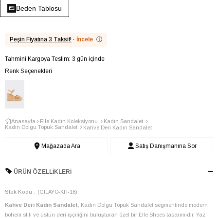
Beden Tablosu
Peşin Fiyatına 3 Taksit!
·
İncele
ⓘ
Tahmini Kargoya Teslim: 3 gün içinde
Renk Seçenekleri
Anasayfa
Elle Kadın Koleksiyonu
Kadın Sandalet
Kadın Dolgu Topuk Sandalet
Kahve Deri Kadın Sandalet
Mağazada Ara
Satış Danışmanına Sor
ÜRÜN ÖZELLIKLERI
Stok Kodu
(GILAYO-KH-18)
Kahve Deri Kadın Sandalet
, Kadın Dolgu Topuk Sandalet segmentinde modern
bohem stili ve üstün deri işçiliğini buluşturan özel bir Elle Shoes tasarımıdır. Yaz