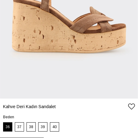
Kahve Deri Kadın Sandalet
Beden
36
37
38
39
40