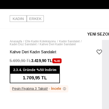
KADIN
ERKEK
YENİ SEZO
Anasayfa
Elle Kadın Koleksiyonu
Kadın Sandalet
Kadın Düz Sandalet
Kahve Deri Kadın Sandalet
Kahve Deri Kadın Sandalet
5.699,90 TL
3.419,90 TL
%
40
İNDIRIM
2.3.4. Üründe %50 İndirim
1.709,95 TL
Peşin Fiyatına 3 Taksit!
·
İncele
ⓘ