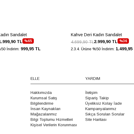
Kadın Sandalet
Kahve Deri Kadın Sandalet
%65
%36
1.999,90 TL
2.999,90 TL
4.699,90 TL
999,95 TL
1.499,95
%50 İndirim:
2.3.4. Ürüne %50 İndirim:
ELLE
YARDIM
Hakkımızda
İletişim
Kurumsal Satış
Sipariş Takip
Bilgilendirme
Üyeliksiz Kolay İade
İnsan Kaynakları
Kampanyalarımız
Mağazalarımız
Sıkça Sorulan Sorular
Bilgi Toplumu Hizmetleri
Site Haritası
Kişisel Verilerin Korunması