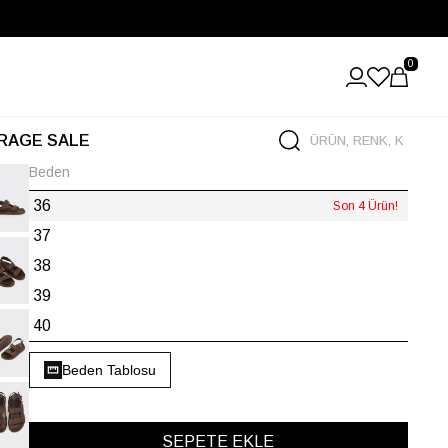
0
RAGE SALE
Beden
36
Son 4 Ürün!
37
38
39
40
Beden Tablosu