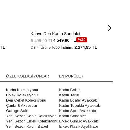
Kahve Deri Kadın Sandalet
Kah
%30
4.549,90 TL
6.499,90 TL
7.9
 TL
2.274,95 TL
2.3.4. Ürüne %50 İndirim:
2.3.
ÖZEL KOLEKSİYONLAR
EN POPÜLER
Kadın Koleksiyonu
Kadın Babet
Erkek Koleksiyonu
Kadın Terlik
Deri Ceket Koleksiyonu
Kadın Loafer Ayakkabı
Çanta & Aksesuar
Kadın Topuklu Ayakkabı
Garage Sale
Kadın Spor Ayakkabı
Yeni Sezon Kadın Koleksiyonu
Kadın Sandalet
Yeni Sezon Erkek Koleksiyonu
Erkek Günlük Ayakkabı
Yeni Sezon Kadın Babet
Erkek Klasik Ayakkabı