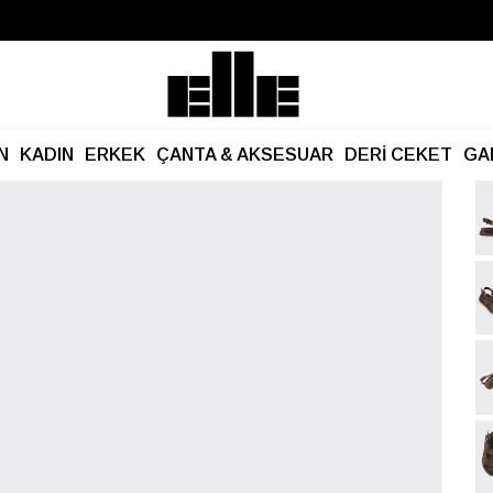
Büyük Yaz İndirimi Başladı!
Kargo Ücretsiz!
N
KADIN
ERKEK
ÇANTA & AKSESUAR
DERİ CEKET
GA