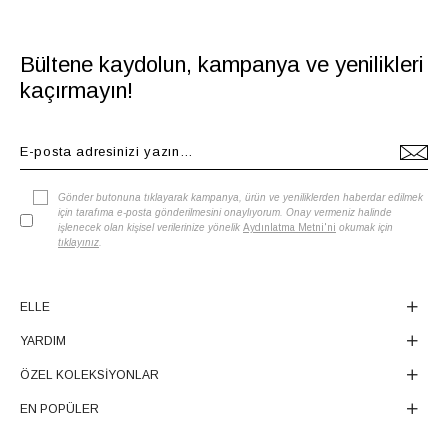
Bültene kaydolun, kampanya ve yenilikleri
kaçırmayın!
Gönder butonuna tıklayarak kampanya, ürün ve yeniliklerden haberdar edilmek
için tarafıma e-posta gönderilmesini onaylıyorum. Onay vermeniz halinde
işlenecek olan kişisel verilerinize yönelik
Aydınlatma Metni'ni
okumak için
tıklayınız
.
ELLE
YARDIM
ÖZEL KOLEKSİYONLAR
EN POPÜLER