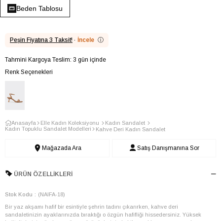
Beden Tablosu
Peşin Fiyatına 3 Taksit!
·
İncele
ⓘ
Tahmini Kargoya Teslim: 3 gün içinde
Renk Seçenekleri
Anasayfa
Elle Kadın Koleksiyonu
Kadın Sandalet
Kadın Topuklu Sandalet Modelleri
Kahve Deri Kadın Sandalet
Mağazada Ara
Satış Danışmanına Sor
ÜRÜN ÖZELLIKLERI
Stok Kodu
(NAIFA-18)
Bir yaz akşamı hafif bir esintiyle şehrin tadını çıkarırken, kahve deri
sandaletinizin ayaklarınızda bıraktığı o özgün hafifliği hissedersiniz. Yüksek