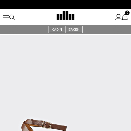
Büyük Yaz İndirimi Başladı!
Kargo Ücretsiz!
0
KADIN
ERKEK