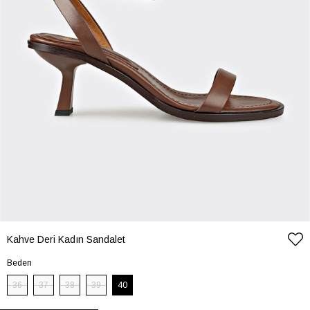
Kahve Deri Kadın Sandalet
Beden
36
37
38
39
40