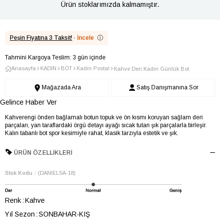
Ürün stoklarımızda kalmamıştır.
Peşin Fiyatına 3 Taksit!
·
İncele
ⓘ
Tahmini Kargoya Teslim: 3 gün içinde
Anasayfa
KADIN
BOT
Kadın Postal
Kahve Deri Kadın Günlük Bot
Mağazada Ara
Satış Danışmanına Sor
Gelince Haber Ver
Kahverengi önden bağlamalı botun topuk ve ön kısmı koruyan sağlam deri
parçaları, yan taraflardaki örgü detayı ayağı sıcak tutan şık parçalarla birleşir.
Kalın tabanlı bot spor kesimiyle rahat, klasik tarzıyla estetik ve şık.
ÜRÜN ÖZELLIKLERI
Stok Kodu
(DANIELSA-18)
Renk
Kahve
Yıl Sezon
SONBAHAR-KIŞ