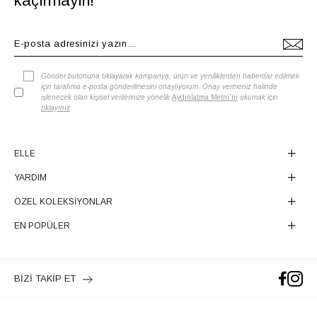
kaçırmayın!
Gönder butonuna tıklayarak kampanya, ürün ve yeniliklerden haberdar edilmek
için tarafıma e-posta gönderilmesini onaylıyorum. Onay vermeniz halinde
işlenecek olan kişisel verilerinize yönelik
Aydınlatma Metni'ni
okumak için
tıklayınız
.
ELLE
YARDIM
ÖZEL KOLEKSİYONLAR
EN POPÜLER
BİZİ TAKİP ET