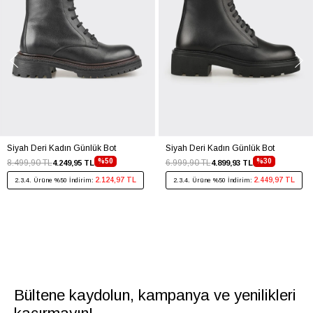
Siyah Deri Kadın Günlük Bot
Siyah Deri Kadın Günlük Bot
%50
%30
8.499,90 TL
6.999,90 TL
4.249,95 TL
4.899,93 TL
2.124,97 TL
2.449,97 TL
2.3.4. Ürüne %50 İndirim:
2.3.4. Ürüne %50 İndirim:
Bültene kaydolun, kampanya ve yenilikleri