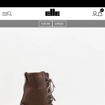
Büyük Yaz İndirimi Başladı!
Kargo Ücretsiz!
0
KADIN
ERKEK