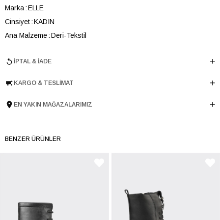
Marka
ELLE
Cinsiyet
KADIN
Ana Malzeme
Deri-Tekstil
Astar Malzemesi
Sıcak Astar
İPTAL & İADE
Topuk Boyu
5 cm
Taban Malzemesi
TERMO
KARGO & TESLIMAT
Ürün Cinsi
Günlük Düz
Menşei
TURKIYE
EN YAKIN MAĞAZALARIMIZ
Ürün Grubu
BOT
BENZER ÜRÜNLER