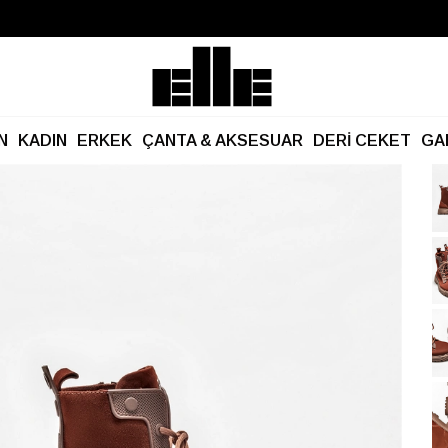
Büyük Yaz İndirimi Başladı!
Kargo Ücretsiz!
N
KADIN
ERKEK
ÇANTA & AKSESUAR
DERİ CEKET
GA