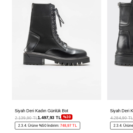
Siyah Deri Kadın Günlük Bot
Siyah Deri 
%30
1.497,93 TL
2.139,90 TL
4.284,90 TL
2.3.4. Ürüne %50 İndirim:
748,97 TL
2.3.4. Ürün