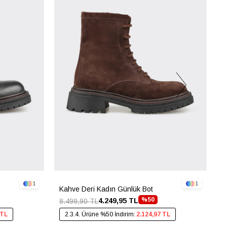
1
1
Kahve Deri Kadın Günlük Bot
S
%50
4.249,95 TL
8.499,90 TL
7
 TL
2.3.4. Ürüne %50 İndirim:
2.124,97 TL