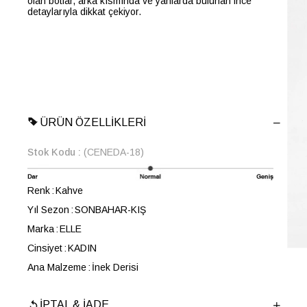
olan botlar, arka kısmında ve yanlarda bulunan ince
detaylarıyla dikkat çekiyor.
ÜRÜN ÖZELLIKLERI
Stok Kodu
(CENEDA-18)
Renk
Kahve
Yıl Sezon
SONBAHAR-KIŞ
Marka
ELLE
Cinsiyet
KADIN
Ana Malzeme
İnek Derisi
Astar Malzemesi
Tekstil-İnek Derisi
İPTAL & İADE
Topuk Boyu
4 cm