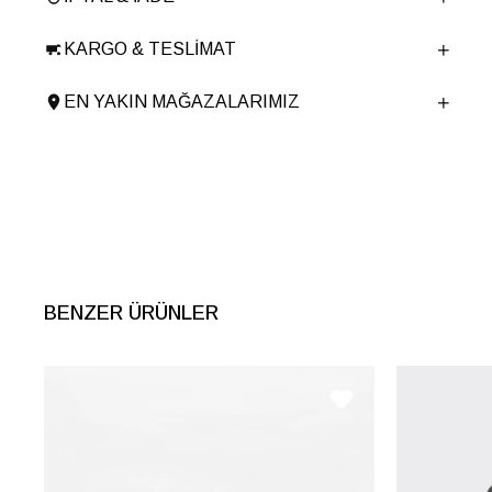
Taban Malzemesi
TERMO
KARGO & TESLIMAT
Ürün Cinsi
Günlük Düz
Tema
Utility
EN YAKIN MAĞAZALARIMIZ
Menşei
TURKIYE
Ürün Grubu
BOT
BENZER ÜRÜNLER