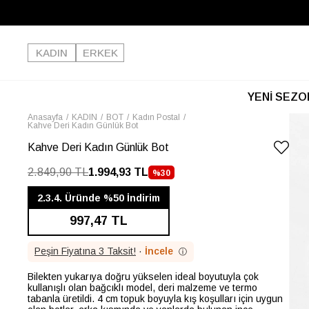
KADIN
ERKEK
YENİ SEZO
Anasayfa
KADIN
BOT
Kadın Postal
Kahve Deri Kadın Günlük Bot
Kahve Deri Kadın Günlük Bot
2.849,90 TL
1.994,93 TL
%
30
İNDIRIM
2.3.4. Üründe %50 İndirim
997,47 TL
Peşin Fiyatına 3 Taksit!
·
İncele
ⓘ
Bilekten yukarıya doğru yükselen ideal boyutuyla çok
kullanışlı olan bağcıklı model, deri malzeme ve termo
tabanla üretildi. 4 cm topuk boyuyla kış koşulları için uygun