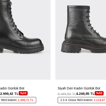
Kadın Günlük Bot
Siyah Deri Kadın Günlük Bot
%30
%50
2.999,43 TL
4.249,95 TL
8.499,90 TL
e %50 İndirim:
1.499,71 TL
2.3.4. Ürüne %50 İndirim:
2.124,97