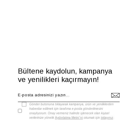
Bültene kaydolun, kampanya
ve yenilikleri kaçırmayın!
Gönder butonuna tıklayarak kampanya, ürün ve yeniliklerden
haberdar edilmek için tarafıma e-posta gönderilmesini
onaylıyorum. Onay vermeniz halinde işlenecek olan kişisel
verilerinize yönelik
Aydınlatma Metni'ni
okumak için
tıklayınız
.