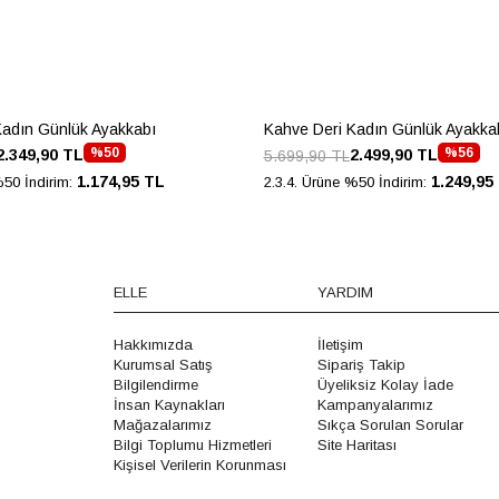
Kadın Günlük Ayakkabı
Kahve Deri Kadın Günlük Ayakka
%50
%56
2.349,90 TL
2.499,90 TL
5.699,90 TL
1.174,95 TL
1.249,95
%50 İndirim:
2.3.4. Ürüne %50 İndirim:
ELLE
YARDIM
Hakkımızda
İletişim
Kurumsal Satış
Sipariş Takip
Bilgilendirme
Üyeliksiz Kolay İade
İnsan Kaynakları
Kampanyalarımız
Mağazalarımız
Sıkça Sorulan Sorular
Bilgi Toplumu Hizmetleri
Site Haritası
Kişisel Verilerin Korunması