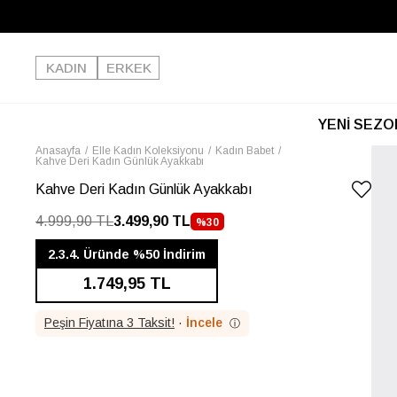
KADIN
ERKEK
YENİ SEZO
Anasayfa
Elle Kadın Koleksiyonu
Kadın Babet
Kahve Deri Kadın Günlük Ayakkabı
Kahve Deri Kadın Günlük Ayakkabı
4.999,90 TL
3.499,90 TL
%
30
İNDIRIM
2.3.4. Üründe %50 İndirim
1.749,95 TL
Peşin Fiyatına 3 Taksit!
·
İncele
ⓘ