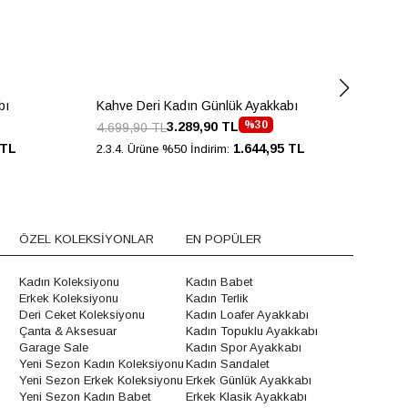
bı
Kahve Deri Kadın Günlük Ayakkabı
Kah
%30
3.289,90 TL
4.699,90 TL
4.3
 TL
1.644,95 TL
2.3.4. Ürüne %50 İndirim:
2.3.
ÖZEL KOLEKSİYONLAR
EN POPÜLER
Kadın Koleksiyonu
Kadın Babet
Erkek Koleksiyonu
Kadın Terlik
Deri Ceket Koleksiyonu
Kadın Loafer Ayakkabı
Çanta & Aksesuar
Kadın Topuklu Ayakkabı
Garage Sale
Kadın Spor Ayakkabı
Yeni Sezon Kadın Koleksiyonu
Kadın Sandalet
Yeni Sezon Erkek Koleksiyonu
Erkek Günlük Ayakkabı
Yeni Sezon Kadın Babet
Erkek Klasik Ayakkabı