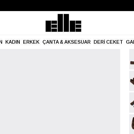
Büyük Yaz İndirimi Başladı!
Kargo Ücretsiz!
N
KADIN
ERKEK
ÇANTA & AKSESUAR
DERİ CEKET
GA