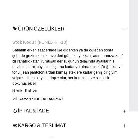
ÜRÜN ÖZELLIKLERI
Stok Kodu
(FUNIZ-KH-18)
Sabahın erken saatlerinde işe giderken ya da öğleden sonra
şehirde gezinirken, kahve deri günlük ayakkabı, adımlarınıza zarif
bir rahatlık katar. Yumuşak derisi, günün telaşında ayaklarınızı
nazikçe sarar, böylece akşama kadar yorulmazsınız. Doğal kahve
tonu, jean pantolonlardan kumaş eteklere kadar geniş bir giyim
yelpazesine kolayca adapte olur, her kombininize sıcak bir
dokunuş ekler.
Renk
Kahve
Yıl Sezon
İLKBAHAR-YAZ
Marka
ELLE
İPTAL & İADE
Cinsiyet
KADIN
Ana Malzeme
İnek Derisi
KARGO & TESLIMAT
Astar Malzemesi
İnek Derisi