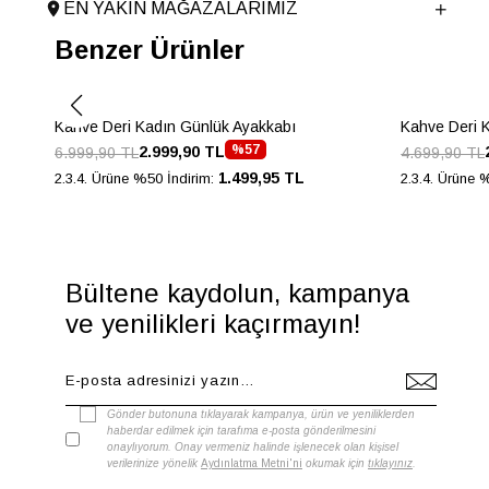
EN YAKIN MAĞAZALARIMIZ
Topuk Boyu
0.5 cm
Benzer Ürünler
Taban Malzemesi
TPU
Ürün Cinsi
Babet
Taban Yüksekliği
0.5 cm
Kahve Deri Kadın Günlük Ayakkabı
Kahve Deri 
Menşei
TURKIYE
%57
2.999,90 TL
6.999,90 TL
4.699,90 TL
Ürün Grubu
AYAKKABI
1.499,95 TL
2.3.4. Ürüne %50 İndirim:
2.3.4. Ürüne 
İnternet Kategorisi
Babet/Loafer
Bültene kaydolun, kampanya
ve yenilikleri kaçırmayın!
Gönder butonuna tıklayarak kampanya, ürün ve yeniliklerden
haberdar edilmek için tarafıma e-posta gönderilmesini
onaylıyorum. Onay vermeniz halinde işlenecek olan kişisel
verilerinize yönelik
Aydınlatma Metni'ni
okumak için
tıklayınız
.