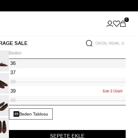
0
RAGE SALE
Beden
36
37
38
39
Son 3 Ürün!
40
Beden Tablosu