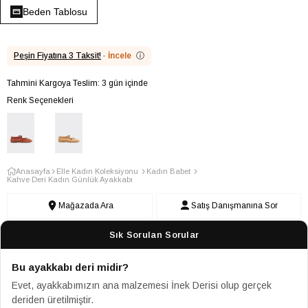
Beden Tablosu
Peşin Fiyatına 3 Taksit!
·
İncele
ⓘ
Tahmini Kargoya Teslim: 3 gün içinde
Renk Seçenekleri
Anasayfa
Elle Kadın Koleksiyonu
Kadın Babet
Kahve Deri Kadın Günlük Ayakkabı
Mağazada Ara
Satış Danışmanına Sor
Sık Sorulan Sorular
Bu ayakkabı deri midir?
Evet, ayakkabımızın ana malzemesi İnek Derisi olup gerçek
deriden üretilmiştir.