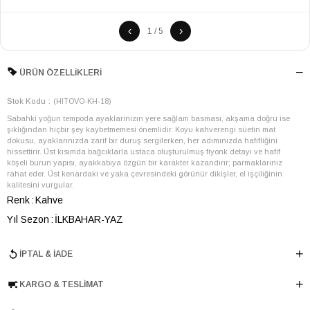
‹
›
1 / 5
ÜRÜN ÖZELLIKLERI
Stok Kodu
(HITOVO-KH-18)
Sabahki yoğun tempoda ayaklarınızın yere sağlam basması, akşama doğru ise
şıklığından hiçbir şey kaybetmemesi önemlidir. Koyu kahverengi süetin mat
dokusu, ayaklarınızda zarif bir duruş sergilerken, her adımınızda hafifliğini
hissettirir. Üst kısımda bağcıklarla ustaca oluşturulmuş fiyonk detayı ve hafif
köşeli burun yapısı, ayakkabıya özgün bir karakter kazandırır; parmaklarınız
rahat eder. Üst kenardaki ve yaka çevresindeki görünür dikişler, el işçiliğinin
kalitesini vurgular.
Renk
Kahve
Yıl Sezon
İLKBAHAR-YAZ
Marka
ELLE
İPTAL & İADE
Cinsiyet
KADIN
Ana Malzeme
İnek Derisi
KARGO & TESLIMAT
Astar Malzemesi
Astarsız