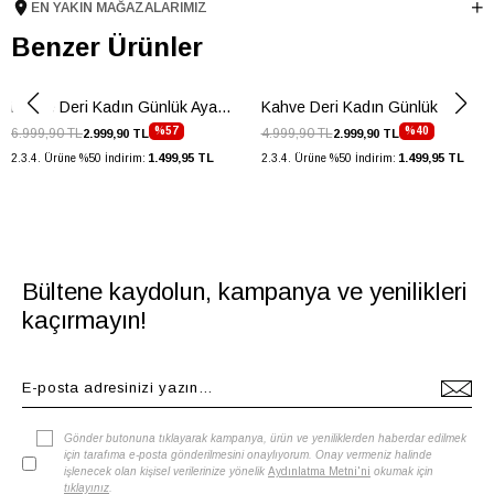
EN YAKIN MAĞAZALARIMIZ
Topuk Boyu
1 cm
Taban Malzemesi
Benzer Ürünler
TPU
Ürün Cinsi
Babet
Menşei
TURKIYE
Kahve Deri Kadın Günlük Ayakkabı
Kahve Deri Kadın Günlük Ayakkabı
Ürün Grubu
AYAKKABI
%57
%40
6.999,90 TL
4.999,90 TL
2.999,90 TL
2.999,90 TL
1.499,95 TL
1.499,95 TL
2.3.4. Ürüne %50 İndirim:
2.3.4. Ürüne %50 İndirim:
İnternet Kategorisi
Babet/Loafer
Bültene kaydolun, kampanya ve yenilikleri
kaçırmayın!
Gönder butonuna tıklayarak kampanya, ürün ve yeniliklerden haberdar edilmek
için tarafıma e-posta gönderilmesini onaylıyorum. Onay vermeniz halinde
işlenecek olan kişisel verilerinize yönelik
Aydınlatma Metni'ni
okumak için
tıklayınız
.