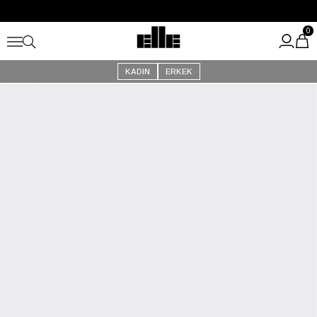
Büyük Yaz İndirimi Başladı!
Kargo Ücretsiz!
0
KADIN
ERKEK