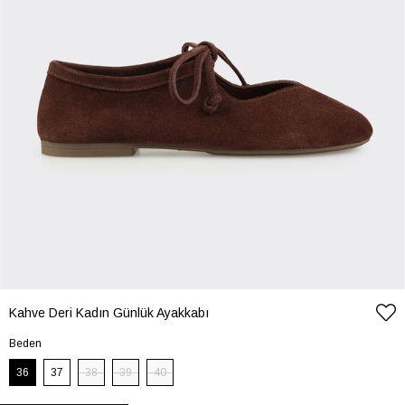
Kahve Deri Kadın Günlük Ayakkabı
Beden
36
37
38
39
40