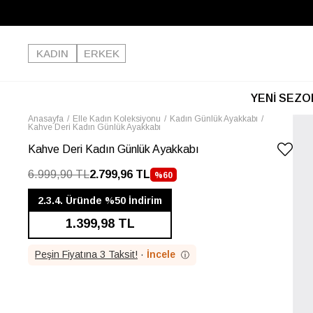
KADIN
ERKEK
YENİ SEZO
Anasayfa
Elle Kadın Koleksiyonu
Kadın Günlük Ayakkabı
Kahve Deri Kadın Günlük Ayakkabı
Kahve Deri Kadın Günlük Ayakkabı
6.999,90 TL
2.799,96 TL
%
60
İNDIRIM
2.3.4. Üründe %50 İndirim
1.399,98 TL
Peşin Fiyatına 3 Taksit!
·
İncele
ⓘ