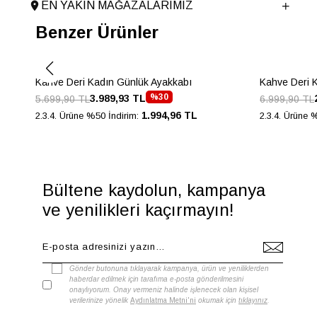
Astar Malzemesi
Poliüretan
EN YAKIN MAĞAZALARIMIZ
Topuk Boyu
4 cm
Benzer Ürünler
Taban Malzemesi
TERMO
Ürün Cinsi
Bağcıklı
Menşei
Kahve Deri Kadın Günlük Ayakkabı
TURKIYE
Kahve Deri 
%30
3.989,93 TL
5.699,90 TL
6.999,90 TL
Ürün Grubu
AYAKKABI
1.994,96 TL
2.3.4. Ürüne %50 İndirim:
2.3.4. Ürüne 
Bültene kaydolun, kampanya
ve yenilikleri kaçırmayın!
Gönder butonuna tıklayarak kampanya, ürün ve yeniliklerden
haberdar edilmek için tarafıma e-posta gönderilmesini
onaylıyorum. Onay vermeniz halinde işlenecek olan kişisel
verilerinize yönelik
Aydınlatma Metni'ni
okumak için
tıklayınız
.