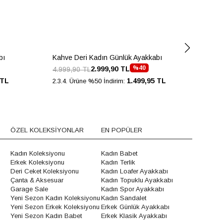
bı
Kahve Deri Kadın Günlük Ayakkabı
Kah
%40
2.999,90 TL
4.999,90 TL
5.6
 TL
1.499,95 TL
2.3.4. Ürüne %50 İndirim:
2.3.
ÖZEL KOLEKSİYONLAR
EN POPÜLER
Kadın Koleksiyonu
Kadın Babet
Erkek Koleksiyonu
Kadın Terlik
Deri Ceket Koleksiyonu
Kadın Loafer Ayakkabı
Çanta & Aksesuar
Kadın Topuklu Ayakkabı
Garage Sale
Kadın Spor Ayakkabı
Yeni Sezon Kadın Koleksiyonu
Kadın Sandalet
Yeni Sezon Erkek Koleksiyonu
Erkek Günlük Ayakkabı
Yeni Sezon Kadın Babet
Erkek Klasik Ayakkabı