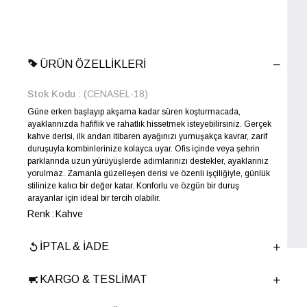
ÜRÜN ÖZELLIKLERI
Stok Kodu
(CENASEL-18)
Güne erken başlayıp akşama kadar süren koşturmacada,
ayaklarınızda hafiflik ve rahatlık hissetmek isteyebilirsiniz. Gerçek
kahve derisi, ilk andan itibaren ayağınızı yumuşakça kavrar, zarif
duruşuyla kombinlerinize kolayca uyar. Ofis içinde veya şehrin
parklarında uzun yürüyüşlerde adımlarınızı destekler, ayaklarınız
yorulmaz. Zamanla güzelleşen derisi ve özenli işçiliğiyle, günlük
stilinize kalıcı bir değer katar. Konforlu ve özgün bir duruş
arayanlar için ideal bir tercih olabilir.
Renk
Kahve
Yıl Sezon
SONBAHAR-KIŞ
İPTAL & İADE
Marka
ELLE
Cinsiyet
KADIN
KARGO & TESLIMAT
Ana Malzeme
İnek Derisi