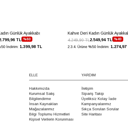
Kadın Günlük Ayakkabı
Kahve Deri Kadın Günlük Ayakka
%60
%40
2.799,96 TL
2.549,94 TL
4.249,90 TL
1.399,98 TL
1.274,97
%50 İndirim:
2.3.4. Ürüne %50 İndirim:
ELLE
YARDIM
Hakkımızda
İletişim
Kurumsal Satış
Sipariş Takip
Bilgilendirme
Üyeliksiz Kolay İade
İnsan Kaynakları
Kampanyalarımız
Mağazalarımız
Sıkça Sorulan Sorular
Bilgi Toplumu Hizmetleri
Site Haritası
Kişisel Verilerin Korunması