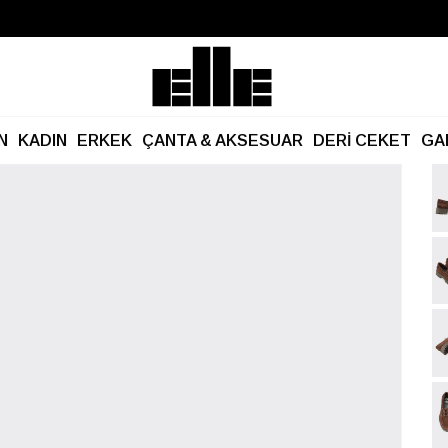
Büyük Yaz İndirimi Başladı!
Kargo Ücretsiz!
N
KADIN
ERKEK
ÇANTA & AKSESUAR
DERİ CEKET
GA