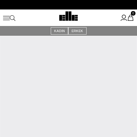
Büyük Yaz İndirimi Başladı!
Kargo Ücretsiz!
0
KADIN
ERKEK