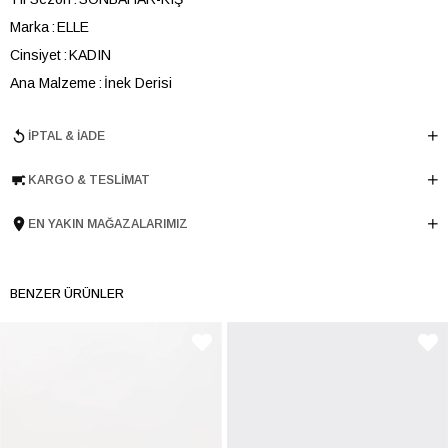
Marka
ELLE
Cinsiyet
KADIN
Ana Malzeme
İnek Derisi
Astar Malzemesi
İnek Derisi
İPTAL & İADE
Topuk Boyu
3 cm
Taban Malzemesi
Microlight
KARGO & TESLIMAT
Ürün Cinsi
Loafer
Menşei
TURKIYE
EN YAKIN MAĞAZALARIMIZ
Ürün Grubu
AYAKKABI
İnternet Kategorisi
Babet/Loafer
BENZER ÜRÜNLER