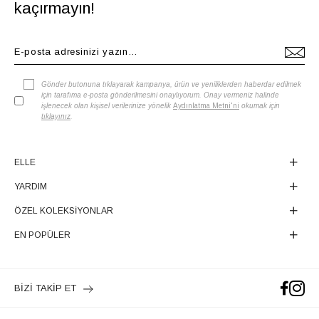
kaçırmayın!
Gönder butonuna tıklayarak kampanya, ürün ve yeniliklerden haberdar edilmek
için tarafıma e-posta gönderilmesini onaylıyorum. Onay vermeniz halinde
işlenecek olan kişisel verilerinize yönelik
Aydınlatma Metni'ni
okumak için
tıklayınız
.
ELLE
YARDIM
ÖZEL KOLEKSİYONLAR
EN POPÜLER
BİZİ TAKİP ET