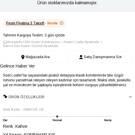
Ürün stoklarımızda kalmamıştır.
Peşin Fiyatına 3 Taksit!
·
İncele
ⓘ
Tahmini Kargoya Teslim: 3 gün içinde
Anasayfa
Elle Kadın Koleksiyonu
Kadın Loafer Ayakkabı
Kahve Deri Kadın Günlük Ayakkabı
Mağazada Ara
Satış Danışmanına Sor
Gelince Haber Ver
Süet Loafer'lar sayasındaki püskül detayıyla klasik kombinlerde bile özgür
ruhunu yansıtmak isteyen isteyen kadınlar için tasarlandı. Maksi etek, püsküllü
şal ve monokrom bir şapkayla eşleştirerek bohem vurguyu yükseltebilirsiniz.
ÜRÜN ÖZELLIKLERI
Stok Kodu
(IWACUB-18)
Renk
Kahve
Yıl Sezon
SONBAHAR-KIŞ