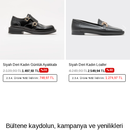
Siyah Deri Kadın Günlük Ayakkabı
Siyah Deri Kadın Loafer
%30
%40
2.139,90 TL
4.249,90 TL
1.497,93 TL
2.549,94 TL
748,97 TL
1.274,97 TL
2.3.4. Ürüne %50 İndirim:
2.3.4. Ürüne %50 İndirim:
Bültene kaydolun, kampanya ve yenilikleri