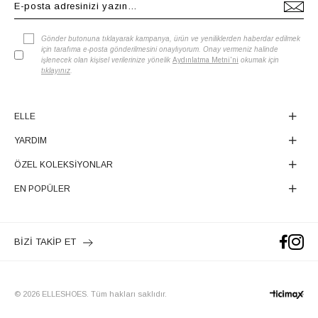
Gönder butonuna tıklayarak kampanya, ürün ve yeniliklerden haberdar edilmek
için tarafıma e-posta gönderilmesini onaylıyorum. Onay vermeniz halinde
işlenecek olan kişisel verilerinize yönelik
Aydınlatma Metni'ni
okumak için
tıklayınız
.
ELLE
YARDIM
ÖZEL KOLEKSİYONLAR
EN POPÜLER
BİZİ TAKİP ET
© 2026 ELLESHOES. Tüm hakları saklıdır.