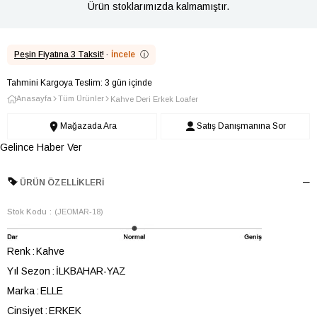
Ürün stoklarımızda kalmamıştır.
Peşin Fiyatına 3 Taksit!
·
İncele
ⓘ
Tahmini Kargoya Teslim: 3 gün içinde
Anasayfa
Tüm Ürünler
Kahve Deri Erkek Loafer
Mağazada Ara
Satış Danışmanına Sor
Gelince Haber Ver
ÜRÜN ÖZELLIKLERI
Stok Kodu
(JEOMAR-18)
Renk
Kahve
Yıl Sezon
İLKBAHAR-YAZ
Marka
ELLE
Cinsiyet
ERKEK