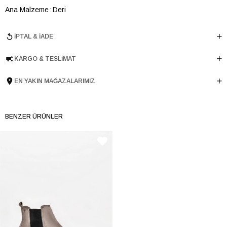
Ana Malzeme
Deri
Astar Malzemesi
Deri
İPTAL & İADE
Topuk Boyu
2.5 cm
Taban Malzemesi
Microlight
KARGO & TESLIMAT
Ürün Cinsi
Loafer
Taban Yüksekliği
2.5 cm
EN YAKIN MAĞAZALARIMIZ
Menşei
TURKIYE
Ürün Grubu
AYAKKABI
BENZER ÜRÜNLER
İnternet Kategorisi
Babet/Loafer