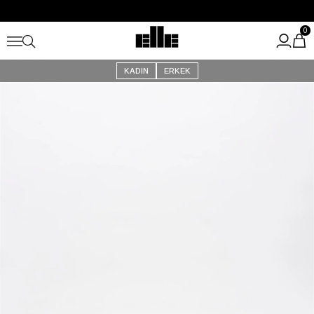
Büyük Yaz İndirimi Başladı!
Kargo Ücretsiz!
0
KADIN
ERKEK