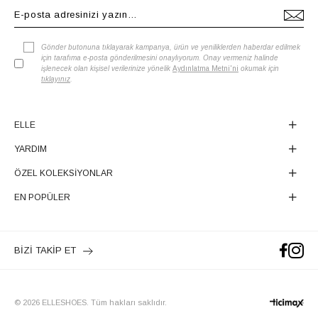
Gönder butonuna tıklayarak kampanya, ürün ve yeniliklerden haberdar edilmek
için tarafıma e-posta gönderilmesini onaylıyorum. Onay vermeniz halinde
işlenecek olan kişisel verilerinize yönelik
Aydınlatma Metni'ni
okumak için
tıklayınız
.
ELLE
YARDIM
ÖZEL KOLEKSİYONLAR
EN POPÜLER
BİZİ TAKİP ET
© 2026 ELLESHOES. Tüm hakları saklıdır.