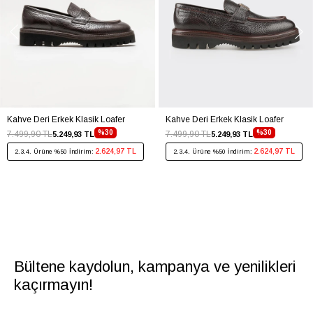
Kahve Deri Erkek Klasik Loafer
Kahve Deri Erkek Klasik Loafer
%30
%30
7.499,90 TL
7.499,90 TL
5.249,93 TL
5.249,93 TL
2.624,97 TL
2.624,97 TL
2.3.4. Ürüne %50 İndirim:
2.3.4. Ürüne %50 İndirim:
Bültene kaydolun, kampanya ve yenilikleri
kaçırmayın!