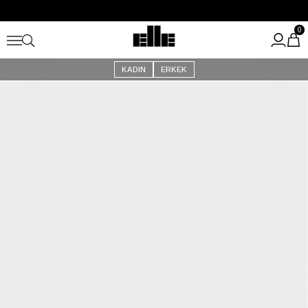
Büyük Yaz İndirimi Başladı!
Kargo Ücretsiz!
0
KADIN
ERKEK