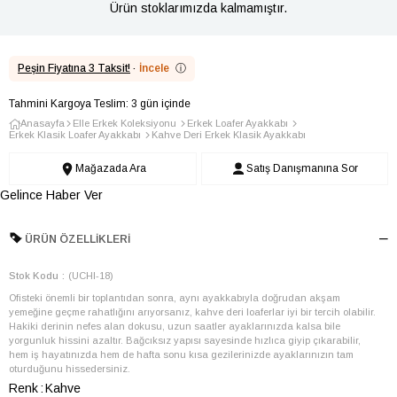
Ürün stoklarımızda kalmamıştır.
Peşin Fiyatına 3 Taksit!
·
İncele
ⓘ
Tahmini Kargoya Teslim: 3 gün içinde
Anasayfa
Elle Erkek Koleksiyonu
Erkek Loafer Ayakkabı
Erkek Klasik Loafer Ayakkabı
Kahve Deri Erkek Klasik Ayakkabı
Mağazada Ara
Satış Danışmanına Sor
Gelince Haber Ver
ÜRÜN ÖZELLIKLERI
Stok Kodu
(UCHI-18)
Ofisteki önemli bir toplantıdan sonra, aynı ayakkabıyla doğrudan akşam
yemeğine geçme rahatlığını arıyorsanız, kahve deri loaferlar iyi bir tercih olabilir.
Hakiki derinin nefes alan dokusu, uzun saatler ayaklarınızda kalsa bile
yorgunluk hissini azaltır. Bağcıksız yapısı sayesinde hızlıca giyip çıkarabilir,
hem iş hayatınızda hem de hafta sonu kısa gezilerinizde ayaklarınızın tam
oturduğunu hissedersiniz.
Renk
Kahve