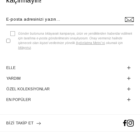
kaçırmayın!
Gönder butonuna tıklayarak kampanya, ürün ve yeniliklerden haberdar edilmek
için tarafıma e-posta gönderilmesini onaylıyorum. Onay vermeniz halinde
işlenecek olan kişisel verilerinize yönelik
Aydınlatma Metni'ni
okumak için
tıklayınız
.
ELLE
YARDIM
ÖZEL KOLEKSİYONLAR
EN POPÜLER
BİZİ TAKİP ET