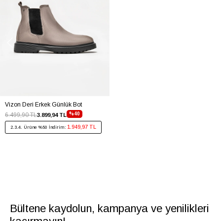
Vizon Deri Erkek Günlük Bot
%40
6.499,90 TL
3.899,94 TL
1.949,97 TL
2.3.4. Ürüne %50 İndirim:
Bültene kaydolun, kampanya ve yenilikleri