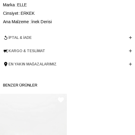
Marka
ELLE
Cinsiyet
ERKEK
Ana Malzeme
İnek Derisi
Astar Malzemesi
Keçi Derisi
İPTAL & İADE
Topuk Boyu
3 cm
Taban Malzemesi
EVA
KARGO & TESLIMAT
Ürün Cinsi
Düz
Taban Yüksekliği
2 cm
EN YAKIN MAĞAZALARIMIZ
Menşei
TURKIYE
Ürün Grubu
AYAKKABI
BENZER ÜRÜNLER