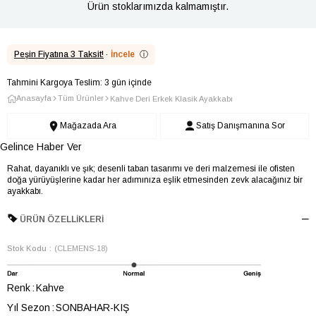
Ürün stoklarımızda kalmamıştır.
Peşin Fiyatına 3 Taksit!
·
İncele
ⓘ
Tahmini Kargoya Teslim: 3 gün içinde
Anasayfa
Tüm Ürünler
Kahve Deri Erkek Klasik Ayakkabı
Mağazada Ara
Satış Danışmanına Sor
Gelince Haber Ver
Rahat, dayanıklı ve şık; desenli taban tasarımı ve deri malzemesi ile ofisten
doğa yürüyüşlerine kadar her adımınıza eşlik etmesinden zevk alacağınız bir
ayakkabı.
ÜRÜN ÖZELLIKLERI
Stok Kodu
(CLEMENS-18)
Renk
Kahve
Yıl Sezon
SONBAHAR-KIŞ