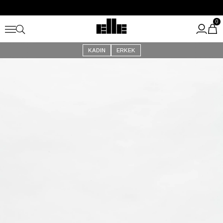
Büyük Yaz İndirimi Başladı!
Kargo Ücretsiz!
0
KADIN
ERKEK