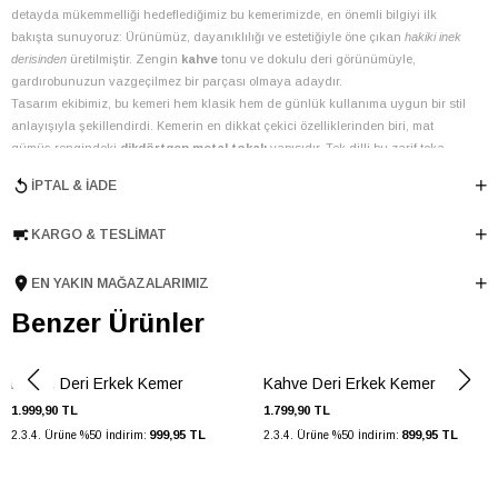
detayda mükemmelliği hedeflediğimiz bu kemerimizde, en önemli bilgiyi ilk
bakışta sunuyoruz: Ürünümüz, dayanıklılığı ve estetiğiyle öne çıkan
hakiki inek
derisinden
üretilmiştir. Zengin
kahve
tonu ve dokulu deri görünümüyle,
gardırobunuzun vazgeçilmez bir parçası olmaya adaydır.
Tasarım ekibimiz, bu kemeri hem klasik hem de günlük kullanıma uygun bir stil
anlayışıyla şekillendirdi. Kemerin en dikkat çekici özelliklerinden biri, mat
gümüş rengindeki
dikdörtgen metal tokalı
yapısıdır. Tek dilli bu zarif toka,
kemerin genel estetiğini tamamlarken, ayar delikleri sayesinde farklı bedenlere
İPTAL & İADE
uyum sağlar. Türkiye menşei güvencesiyle üretilen bu
deri
kemer, Sonbahar-Kış
sezonu için ideal bir seçimdir.
KARGO & TESLIMAT
Bu özel kemer, farklı kullanım senaryolarında size eşlik etmek üzere tasarlandı:
Ofis şıklığınızı tamamlamak için kumaş pantolon ve gömlek
kombinlerinizle.
EN YAKIN MAĞAZALARIMIZ
Hafta sonu casual tarzınızda jean pantolon ve tişörtlerle modern bir
Benzer Ürünler
dokunuş katmak için.
Özel davetlerde takım elbiselerinizle lüks bir detay olarak.
Elle Shoes olarak, ürünlerimizin uzun ömürlü olması için en kaliteli malzemeleri
Kahve Deri Erkek Kemer
Kahve Deri Erkek Kemer
ve titiz
el işçiliğini
bir araya getiriyoruz. Bu
kahve
renkli,
metal tokalı
kemer,
1.999,90 TL
1.799,90 TL
sadece bir aksesuar değil, aynı zamanda stilinizi yansıtan güçlü bir ifadedir.
999,95 TL
899,95 TL
2.3.4. Ürüne %50 İndirim:
2.3.4. Ürüne %50 İndirim:
Deri bakımı ipuçlarımıza uyarak, kemerinizin ilk günkü parlaklığını ve formunu
uzun yıllar koruyabilirsiniz.
Renk
Kahve