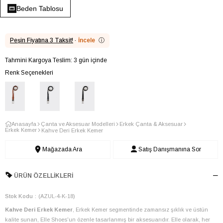
Beden Tablosu
Peşin Fiyatına 3 Taksit!
·
İncele
ⓘ
Tahmini Kargoya Teslim: 3 gün içinde
Renk Seçenekleri
Anasayfa
Çanta ve Aksesuar Modelleri
Erkek Çanta & Aksesuar
Erkek Kemer
Kahve Deri Erkek Kemer
Mağazada Ara
Satış Danışmanına Sor
ÜRÜN ÖZELLIKLERI
Stok Kodu
(AZUL-4-K-18)
Kahve Deri Erkek Kemer
, Erkek Kemer segmentinde zamansız şıklık ve üstün
kalite sunan, Elle Shoes'un özenle tasarlanmış bir aksesuarıdır. Elle olarak, her