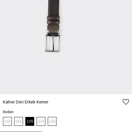
Kahve Deri Erkek Kemer
Beden
110
115
120
125
130