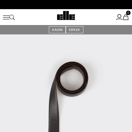
Büyük Yaz İndirimi Başladı!
Kargo Ücretsiz!
0
KADIN
ERKEK