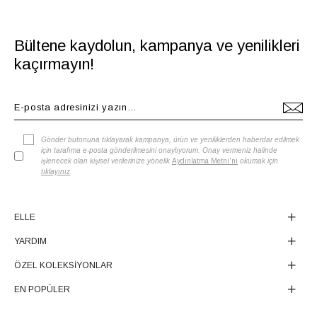
Bültene kaydolun, kampanya ve yenilikleri
kaçırmayın!
Gönder butonuna tıklayarak kampanya, ürün ve yeniliklerden haberdar edilmek
için tarafıma e-posta gönderilmesini onaylıyorum. Onay vermeniz halinde
işlenecek olan kişisel verilerinize yönelik
Aydınlatma Metni'ni
okumak için
tıklayınız
.
ELLE
YARDIM
ÖZEL KOLEKSİYONLAR
EN POPÜLER