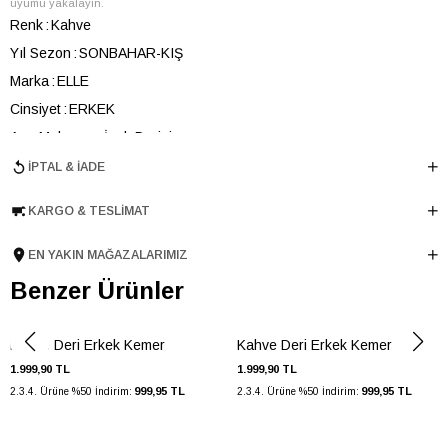
uyumu yakalayın.
Renk
Kahve
Yıl Sezon
SONBAHAR-KIŞ
Marka
ELLE
Cinsiyet
ERKEK
Ana Malzeme
İnek Derisi
Menşei
TURKIYE
İPTAL & İADE
Ürün Grubu
KEMER
KARGO & TESLIMAT
EN YAKIN MAĞAZALARIMIZ
Benzer Ürünler
Kahve Deri Erkek Kemer
Kahve Deri Erkek Kemer
1.999,90 TL
1.999,90 TL
999,95 TL
999,95 TL
2.3.4. Ürüne %50 İndirim:
2.3.4. Ürüne %50 İndirim: