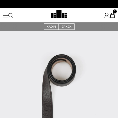
Büyük Yaz İndirimi Başladı!
Kargo Ücretsiz!
0
KADIN
ERKEK