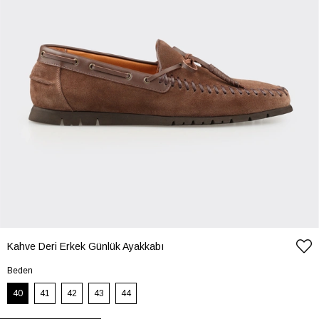
Kahve Deri Erkek Günlük Ayakkabı
Beden
40
41
42
43
44