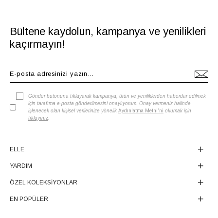
Bültene kaydolun, kampanya ve yenilikleri
kaçırmayın!
Gönder butonuna tıklayarak kampanya, ürün ve yeniliklerden haberdar edilmek
için tarafıma e-posta gönderilmesini onaylıyorum. Onay vermeniz halinde
işlenecek olan kişisel verilerinize yönelik
Aydınlatma Metni'ni
okumak için
tıklayınız
.
ELLE
YARDIM
ÖZEL KOLEKSİYONLAR
EN POPÜLER