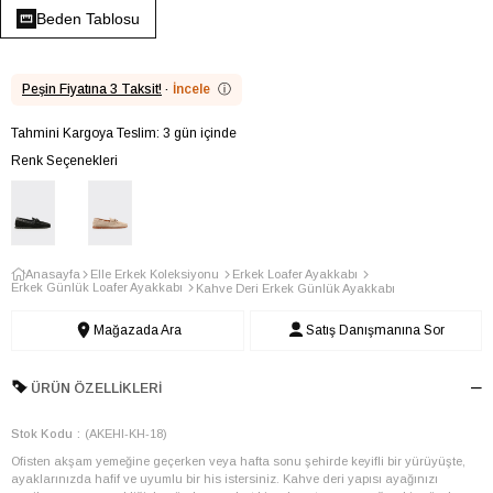
Beden Tablosu
Peşin Fiyatına 3 Taksit!
·
İncele
ⓘ
Tahmini Kargoya Teslim: 3 gün içinde
Renk Seçenekleri
Anasayfa
Elle Erkek Koleksiyonu
Erkek Loafer Ayakkabı
Erkek Günlük Loafer Ayakkabı
Kahve Deri Erkek Günlük Ayakkabı
Mağazada Ara
Satış Danışmanına Sor
ÜRÜN ÖZELLIKLERI
Stok Kodu
(AKEHI-KH-18)
Ofisten akşam yemeğine geçerken veya hafta sonu şehirde keyifli bir yürüyüşte,
ayaklarınızda hafif ve uyumlu bir his istersiniz. Kahve deri yapısı ayağınızı