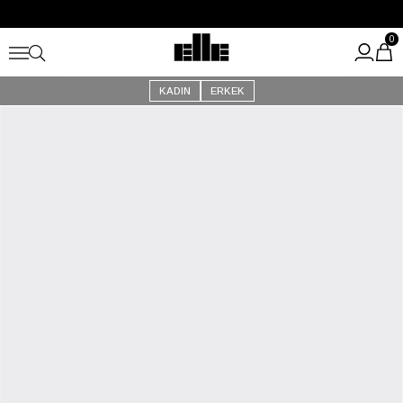
Büyük Yaz İndirimi Başladı!
Kargo Ücretsiz!
0
KADIN
ERKEK