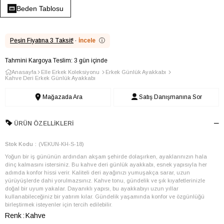
Beden Tablosu
Peşin Fiyatına 3 Taksit!
·
İncele
ⓘ
Tahmini Kargoya Teslim: 3 gün içinde
Anasayfa
Elle Erkek Koleksiyonu
Erkek Günlük Ayakkabı
Kahve Deri Erkek Günlük Ayakkabı
Mağazada Ara
Satış Danışmanına Sor
ÜRÜN ÖZELLIKLERI
Stok Kodu
(VEKUN-KH-S-18)
Yoğun bir iş gününün ardından akşam şehirde dolaşırken, ayaklarınızın hala
dinç kalmasını istersiniz. Bu kahve deri günlük ayakkabı, esnek yapısıyla her
adımda konfor hissi verir. Kaliteli deri ayağınızı yumuşakça sarar, uzun
yürüyüşlerde dahi yorulmazsınız. Kahve tonu, gündelik ve şık kıyafetlerinizle
doğal bir uyum yakalar. Dayanıklı yapısı, bu ayakkabıyı uzun yıllar
kullanabileceğiniz bir yatırım kılar. Gündelik yaşamında konfor ve özgünlüğü
birleştirmek isteyenler için tercih edilebilir.
Renk
Kahve