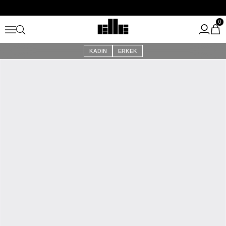
Büyük Yaz İndirimi Başladı!
Kargo Ücretsiz!
0
KADIN
ERKEK