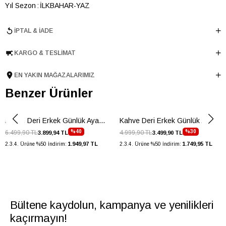
Yıl Sezon
İLKBAHAR-YAZ
Marka
ELLE
İPTAL & İADE
Cinsiyet
ERKEK
Ana Malzeme
İnek Derisi
KARGO & TESLIMAT
Astar Malzemesi
İnek Derisi
EN YAKIN MAĞAZALARIMIZ
Topuk Boyu
3 cm
Taban Malzemesi
Benzer Ürünler
TERMO
Ürün Cinsi
Casual
Taban Yüksekliği
3 cm
Kahve Deri Erkek Günlük Ayakkbı
Kahve Deri Erkek Günlük Ayakkabı
Menşei
TURKIYE
%40
%30
6.499,90 TL
4.999,90 TL
3.899,94 TL
3.499,90 TL
1.949,97 TL
1.749,95 TL
2.3.4. Ürüne %50 İndirim:
2.3.4. Ürüne %50 İndirim:
Ürün Grubu
AYAKKABI
Bültene kaydolun, kampanya ve yenilikleri
kaçırmayın!