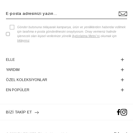
Gönder butonuna tıklayarak kampanya, ürün ve yeniliklerden haberdar edilmek
için tarafıma e-posta gönderilmesini onaylıyorum. Onay vermeniz halinde
işlenecek olan kişisel verilerinize yönelik
Aydınlatma Metni'ni
okumak için
tıklayınız
.
ELLE
YARDIM
ÖZEL KOLEKSİYONLAR
EN POPÜLER
BİZİ TAKİP ET