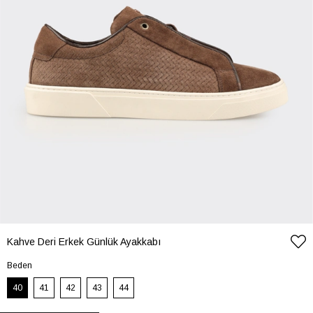
Kahve Deri Erkek Günlük Ayakkabı
Beden
40
41
42
43
44