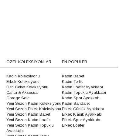
ÖZEL KOLEKSİYONLAR
EN POPÜLER
Kadın Koleksiyonu
Kadın Babet
Erkek Koleksiyonu
Kadın Terlik
Deri Ceket Koleksiyonu
Kadın Loafer Ayakkabı
Çanta & Aksesuar
Kadın Topuklu Ayakkabı
Garage Sale
Kadın Spor Ayakkabı
Yeni Sezon Kadın Koleksiyonu
Kadın Sandalet
Yeni Sezon Erkek Koleksiyonu
Erkek Günlük Ayakkabı
Yeni Sezon Kadın Babet
Erkek Klasik Ayakkabı
Yeni Sezon Kadın Loafer
Erkek Spor Ayakkabı
Yeni Sezon Kadın Topuklu
Erkek Loafer
Ayakkabı