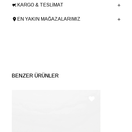
KARGO & TESLIMAT
Ürün Cinsi
Casual
Taban Yüksekliği
3 cm
EN YAKIN MAĞAZALARIMIZ
Menşei
TURKIYE
Ürün Grubu
AYAKKABI
BENZER ÜRÜNLER