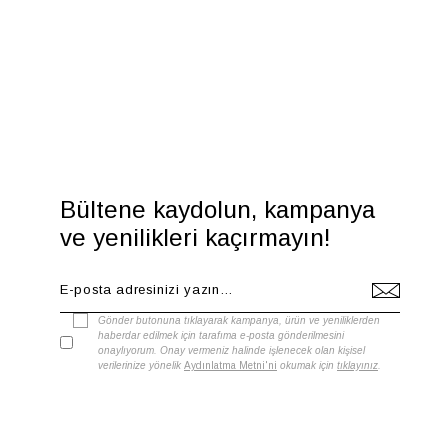
Bültene kaydolun, kampanya
ve yenilikleri kaçırmayın!
Gönder butonuna tıklayarak kampanya, ürün ve yeniliklerden
haberdar edilmek için tarafıma e-posta gönderilmesini
onaylıyorum. Onay vermeniz halinde işlenecek olan kişisel
verilerinize yönelik
Aydınlatma Metni'ni
okumak için
tıklayınız
.