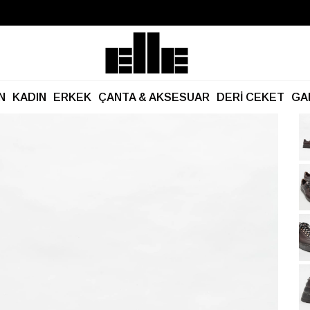
Büyük Yaz İndirimi Başladı!
Kargo Ücretsiz!
N
KADIN
ERKEK
ÇANTA & AKSESUAR
DERİ CEKET
GA