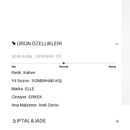
ÜRÜN ÖZELLIKLERI
Stok Kodu
(SHEMAR-18)
Renk
Kahve
Yıl Sezon
SONBAHAR-KIŞ
Marka
ELLE
Cinsiyet
ERKEK
Ana Malzeme
İnek Derisi
Astar Malzemesi
Keçi Derisi
İPTAL & İADE
Topuk Boyu
4 cm
Taban Malzemesi
EVA