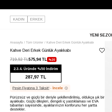
KADIN
ERKEK
YENİ SEZO
Anasayfa
Tüm Ürünler
Kahve Deri Erkek Günlük Ayakkabı
Kahve Deri Erkek Günlük Ayakkabı
719,92 TL
575,94 TL
%
20
İNDIRIM
2.3.4. Üründe %50 İndirim
287,97 TL
Peşin Fiyatına 3 Taksit!
·
İncele
ⓘ
Pürüzsüz ve güçlü bir deriyle şekillendirilmiş, oldukça şık bir
ayakkabı. Güçlü dikişleri, dengeli iç yastıklaması ve EVA
tabanları sayesinde, ayaklarınızın konforunu her şartta
destekler.