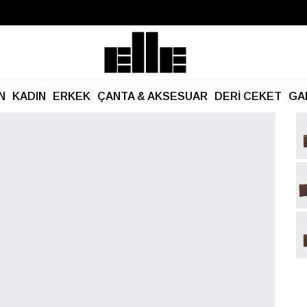
Büyük Yaz İndirimi Başladı!
Kargo Ücretsiz!
N
KADIN
ERKEK
ÇANTA & AKSESUAR
DERİ CEKET
GA