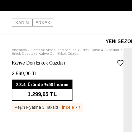
KADIN
ERKEK
YENİ SEZO
Anasayfa
Çanta ve Aksesuar Modelleri
Erkek Çanta & Aksesuar
Erkek Cüzdan
Kahve Deri Erkek Cüzdan
Kahve Deri Erkek Cüzdan
2.599,90 TL
2.3.4. Üründe %50 İndirim
1.299,95 TL
Peşin Fiyatına 3 Taksit!
·
İncele
ⓘ