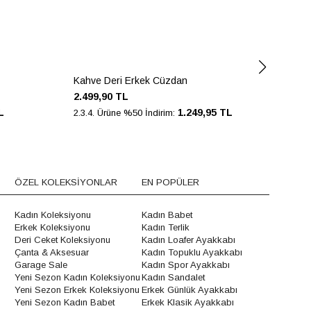
Kahve Deri Erkek Cüzdan
Kah
2.499,90 TL
2.4
L
1.249,95 TL
2.3.4. Ürüne %50 İndirim:
2.3.
ÖZEL KOLEKSİYONLAR
EN POPÜLER
Kadın Koleksiyonu
Kadın Babet
Erkek Koleksiyonu
Kadın Terlik
Deri Ceket Koleksiyonu
Kadın Loafer Ayakkabı
Çanta & Aksesuar
Kadın Topuklu Ayakkabı
Garage Sale
Kadın Spor Ayakkabı
Yeni Sezon Kadın Koleksiyonu
Kadın Sandalet
Yeni Sezon Erkek Koleksiyonu
Erkek Günlük Ayakkabı
Yeni Sezon Kadın Babet
Erkek Klasik Ayakkabı