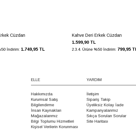
Erkek Cüzdan
Kahve Deri Erkek Cüzdan
1.599,90 TL
1.749,95 TL
799,95 T
%50 İndirim:
2.3.4. Ürüne %50 İndirim:
ELLE
YARDIM
Hakkımızda
İletişim
Kurumsal Satış
Sipariş Takip
Bilgilendirme
Üyeliksiz Kolay İade
İnsan Kaynakları
Kampanyalarımız
Mağazalarımız
Sıkça Sorulan Sorular
Bilgi Toplumu Hizmetleri
Site Haritası
Kişisel Verilerin Korunması