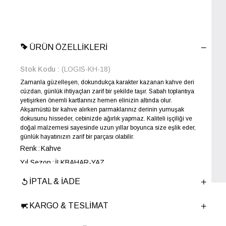
ÜRÜN ÖZELLIKLERI
Stok Kodu
(LOGIS-KH-18)
Zamanla güzelleşen, dokundukça karakter kazanan kahve deri
cüzdan, günlük ihtiyaçları zarif bir şekilde taşır. Sabah toplantıya
yetişirken önemli kartlarınız hemen elinizin altında olur.
Akşamüstü bir kahve alırken parmaklarınız derinin yumuşak
dokusunu hisseder, cebinizde ağırlık yapmaz. Kaliteli işçiliği ve
doğal malzemesi sayesinde uzun yıllar boyunca size eşlik eder,
günlük hayatınızın zarif bir parçası olabilir.
Renk
Kahve
Yıl Sezon
İLKBAHAR-YAZ
Marka
ELLE
İPTAL & İADE
Cinsiyet
ERKEK
Ana Malzeme
Deri
KARGO & TESLIMAT
Ürün Cinsi
Cüzdan