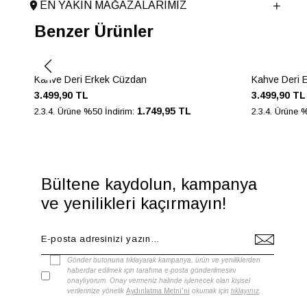
EN YAKIN MAĞAZALARIMIZ
Menşei
TURKIYE
Benzer Ürünler
Ürün Grubu
CUZDAN
Kahve Deri Erkek Cüzdan
Kahve Deri 
3.499,90 TL
3.499,90 TL
1.749,95 TL
2.3.4. Ürüne %50 İndirim:
2.3.4. Ürüne 
Bültene kaydolun, kampanya
ve yenilikleri kaçırmayın!
Gönder butonuna tıklayarak kampanya, ürün ve yeniliklerden
haberdar edilmek için tarafıma e-posta gönderilmesini
onaylıyorum. Onay vermeniz halinde işlenecek olan kişisel
verilerinize yönelik
Aydınlatma Metni'ni
okumak için
tıklayınız
.