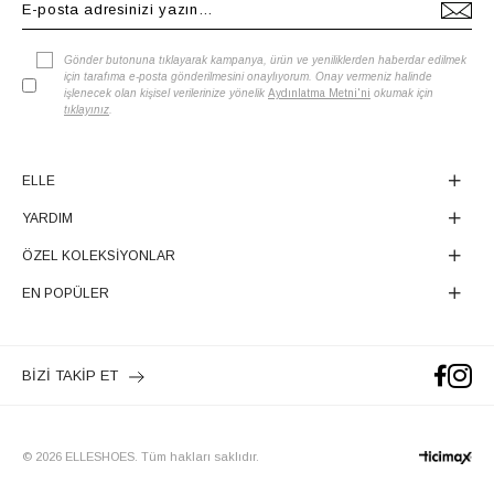
Gönder butonuna tıklayarak kampanya, ürün ve yeniliklerden haberdar edilmek
için tarafıma e-posta gönderilmesini onaylıyorum. Onay vermeniz halinde
işlenecek olan kişisel verilerinize yönelik
Aydınlatma Metni'ni
okumak için
tıklayınız
.
ELLE
YARDIM
ÖZEL KOLEKSİYONLAR
EN POPÜLER
BİZİ TAKİP ET
© 2026 ELLESHOES. Tüm hakları saklıdır.