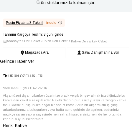
Ürün stoklarımızda kalmamıştır.
Peşin Fiyatına 3 Taksit!
·
İncele
ⓘ
Tahmini Kargoya Teslim: 3 gün içinde
Anasayfa
Deri Ceket
Erkek Deri Ceket
Kahve Deri Erkek Ceket
Mağazada Ara
Satış Danışmanına Sor
Gelince Haber Ver
ÜRÜN ÖZELLIKLERI
Stok Kodu
(BOUTA-1-S-18)
Akşamüzeri dışarı çıkarken üzerinize pratik ve şık bir şey almak istediğinizde bu
kahve deri ceket size eşlik eder. Hakiki derinin pürüzsüz yüzeyi ve zengin kahve
tonu, klasik duruşunuza doğal bir asalet katar. Serin bir akşamüstü iş çıkışı
arkadaşlarınızla buluşurken veya hafta sonu şehirde dolaşırken, bedeninizi
nazikçe saran yapısı sayesinde hem rahat hissedersiniz hem de her ortamda
kendinizi iyi hissedersiniz.
Renk
Kahve