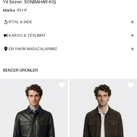
Yıl Sezon
SONBAHAR-KIŞ
Marka
ELLE
Cinsiyet
ERKEK
İPTAL & İADE
Ana Malzeme
Koyun Derisi
KARGO & TESLIMAT
Astar Malzemesi
Tekstil
Menşei
TURKIYE
EN YAKIN MAĞAZALARIMIZ
Ürün Grubu
DERİ CEKET
BENZER ÜRÜNLER