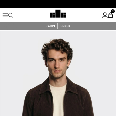
Büyük Yaz İndirimi Başladı!
Kargo Ücretsiz!
0
KADIN
ERKEK