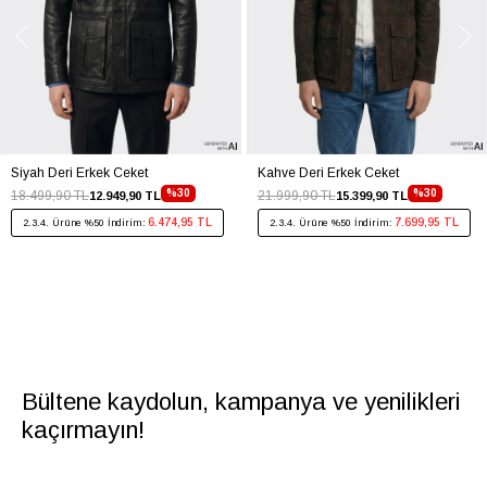
Siyah Deri Erkek Ceket
Kahve Deri Erkek Ceket
%30
%30
18.499,90 TL
21.999,90 TL
12.949,90 TL
15.399,90 TL
6.474,95 TL
7.699,95 TL
2.3.4. Ürüne %50 İndirim:
2.3.4. Ürüne %50 İndirim:
Bültene kaydolun, kampanya ve yenilikleri
kaçırmayın!