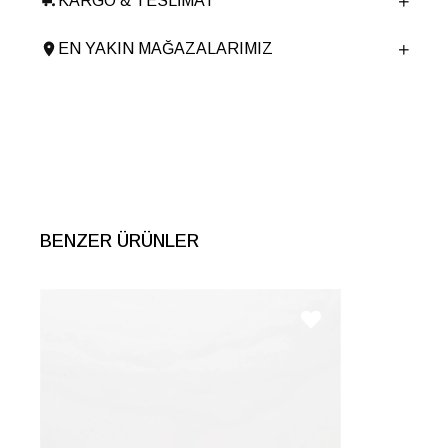
KARGO & TESLIMAT
Ürün Cinsi
Havuz
Tema
Logomania
EN YAKIN MAĞAZALARIMIZ
Taban Yüksekliği
4 cm
Menşei
TURKIYE
Ürün Grubu
AYAKKABI
BENZER ÜRÜNLER