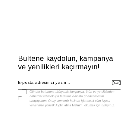
Bültene kaydolun, kampanya
ve yenilikleri kaçırmayın!
Gönder butonuna tıklayarak kampanya, ürün ve yeniliklerden
haberdar edilmek için tarafıma e-posta gönderilmesini
onaylıyorum. Onay vermeniz halinde işlenecek olan kişisel
verilerinize yönelik
Aydınlatma Metni'ni
okumak için
tıklayınız
.