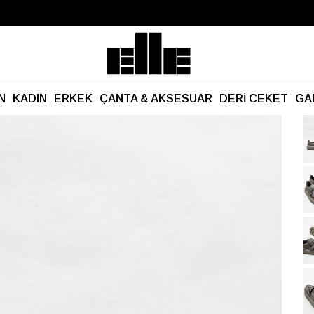
Büyük Yaz İndirimi Başladı!
Kargo Ücretsiz!
N
KADIN
ERKEK
ÇANTA & AKSESUAR
DERİ CEKET
GA