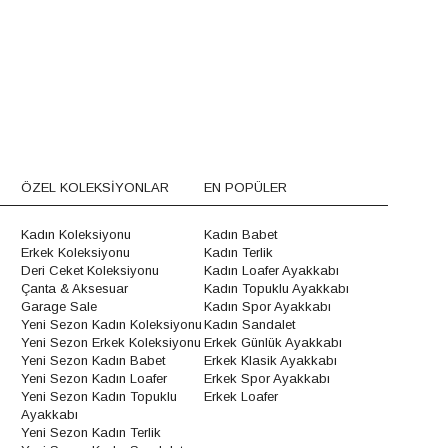
ÖZEL KOLEKSİYONLAR
EN POPÜLER
Kadın Koleksiyonu
Kadın Babet
Erkek Koleksiyonu
Kadın Terlik
Deri Ceket Koleksiyonu
Kadın Loafer Ayakkabı
Çanta & Aksesuar
Kadın Topuklu Ayakkabı
Garage Sale
Kadın Spor Ayakkabı
Yeni Sezon Kadın Koleksiyonu
Kadın Sandalet
Yeni Sezon Erkek Koleksiyonu
Erkek Günlük Ayakkabı
Yeni Sezon Kadın Babet
Erkek Klasik Ayakkabı
Yeni Sezon Kadın Loafer
Erkek Spor Ayakkabı
Yeni Sezon Kadın Topuklu
Erkek Loafer
Ayakkabı
Yeni Sezon Kadın Terlik