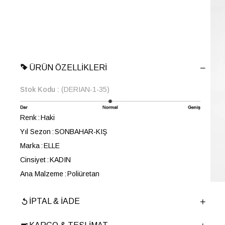
ÜRÜN ÖZELLIKLERI
Stok Kodu
(DERIAN-1-35)
Renk
Haki
Yıl Sezon
SONBAHAR-KIŞ
Marka
ELLE
Cinsiyet
KADIN
Ana Malzeme
Poliüretan
Astar Malzemesi
Tekstil
İPTAL & İADE
Topuk Boyu
4 cm
Taban Malzemesi
TERMO