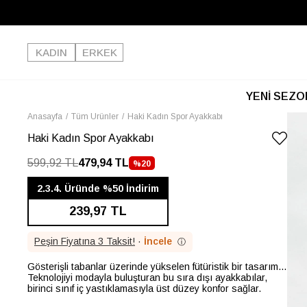
KADIN
ERKEK
YENİ SEZO
Anasayfa
Tüm Ürünler
Haki Kadın Spor Ayakkabı
Haki Kadın Spor Ayakkabı
599,92 TL
479,94 TL
%
20
İNDIRIM
2.3.4. Üründe %50 İndirim
239,97 TL
Peşin Fiyatına 3 Taksit!
·
İncele
ⓘ
Gösterişli tabanlar üzerinde yükselen fütüristik bir tasarım...
Teknolojiyi modayla buluşturan bu sıra dışı ayakkabılar,
birinci sınıf iç yastıklamasıyla üst düzey konfor sağlar.