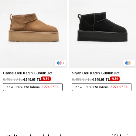
1
1
Camel Deri Kadın Günlük Bot
Siyah Deri Kadın Günlük Bot
%30
%30
6.499,90 TL
6.499,90 TL
4.549,93 TL
4.549,93 TL
2.274,97 TL
2.274,97 TL
2.3.4. Ürüne %50 İndirim:
2.3.4. Ürüne %50 İndirim: