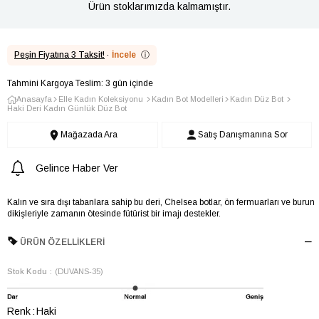
Ürün stoklarımızda kalmamıştır.
Peşin Fiyatına 3 Taksit!
·
İncele
ⓘ
Tahmini Kargoya Teslim: 3 gün içinde
Anasayfa
Elle Kadın Koleksiyonu
Kadın Bot Modelleri
Kadın Düz Bot
Haki Deri Kadın Günlük Düz Bot
Mağazada Ara
Satış Danışmanına Sor
Gelince Haber Ver
Kalın ve sıra dışı tabanlara sahip bu deri, Chelsea botlar, ön fermuarları ve burun
dikişleriyle zamanın ötesinde fütürist bir imajı destekler.
ÜRÜN ÖZELLIKLERI
Stok Kodu
(DUVANS-35)
Renk
Haki