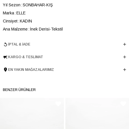
Yıl Sezon
SONBAHAR-KIŞ
Marka
ELLE
Cinsiyet
KADIN
Ana Malzeme
İnek Derisi-Tekstil
Astar Malzemesi
Tekstil-İnek Derisi
İPTAL & İADE
Topuk Boyu
5.5 cm
Taban Malzemesi
Termolight
KARGO & TESLIMAT
Ürün Cinsi
Günlük Düz
Tema
Gamer
EN YAKIN MAĞAZALARIMIZ
Menşei
TURKIYE
Ürün Grubu
BOT
BENZER ÜRÜNLER