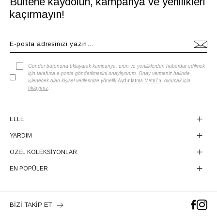
Bültene kaydolun, kampanya ve yenilikleri
kaçırmayın!
Gönder butonuna tıklayarak kampanya, ürün ve yeniliklerden haberdar edilmek
için tarafıma e-posta gönderilmesini onaylıyorum. Onay vermeniz halinde
işlenecek olan kişisel verilerinize yönelik
Aydınlatma Metni'ni
okumak için
tıklayınız
.
ELLE
YARDIM
ÖZEL KOLEKSİYONLAR
EN POPÜLER
BİZİ TAKİP ET