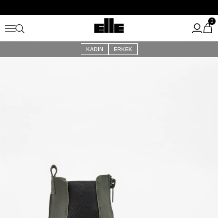
Büyük Yaz İndirimi Başladı!
Kargo Ücretsiz!
0
KADIN
ERKEK