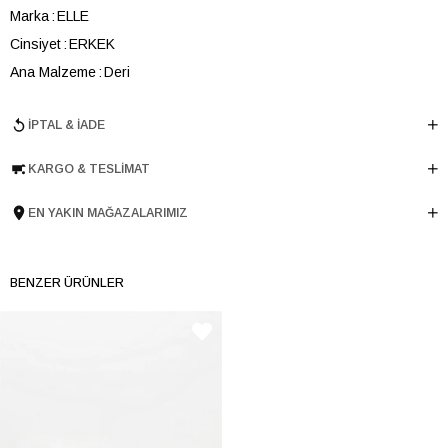
Marka
ELLE
Cinsiyet
ERKEK
Ana Malzeme
Deri
Astar Malzemesi
Tekstil
İPTAL & İADE
Topuk Boyu
4.5 cm
Taban Malzemesi
Termolight
KARGO & TESLIMAT
Ürün Cinsi
Günlük
Taban Yüksekliği
4.5 cm
EN YAKIN MAĞAZALARIMIZ
Menşei
TURKIYE
Ürün Grubu
BOT
BENZER ÜRÜNLER
İnternet Kategorisi
Günlük Ayakkabı