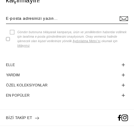
kaçırmayın!
Gönder butonuna tıklayarak kampanya, ürün ve yeniliklerden haberdar edilmek
için tarafıma e-posta gönderilmesini onaylıyorum. Onay vermeniz halinde
işlenecek olan kişisel verilerinize yönelik
Aydınlatma Metni'ni
okumak için
tıklayınız
.
ELLE
YARDIM
ÖZEL KOLEKSİYONLAR
EN POPÜLER
BİZİ TAKİP ET