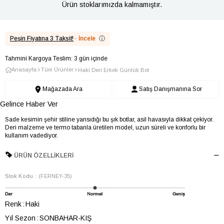
Ürün stoklarımızda kalmamıştır.
Peşin Fiyatına 3 Taksit!
·
İncele
ⓘ
Tahmini Kargoya Teslim: 3 gün içinde
Anasayfa
Tüm Ürünler
Haki Deri Erkek Günlük Bot
Mağazada Ara
Satış Danışmanına Sor
Gelince Haber Ver
Sade kesimin şehir stiline yansıdığı bu şık botlar, asil havasıyla dikkat çekiyor.
Deri malzeme ve termo tabanla üretilen model, uzun süreli ve konforlu bir
kullanım vadediyor.
ÜRÜN ÖZELLIKLERI
Stok Kodu
(FERNEY-35)
Renk
Haki
Yıl Sezon
SONBAHAR-KIŞ