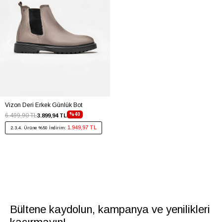
Vizon Deri Erkek Günlük Bot
%40
6.499,90 TL
3.899,94 TL
1.949,97 TL
2.3.4. Ürüne %50 İndirim:
Bültene kaydolun, kampanya ve yenilikleri