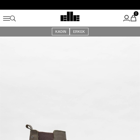
Büyük Yaz İndirimi Başladı!
Kargo Ücretsiz!
0
KADIN
ERKEK