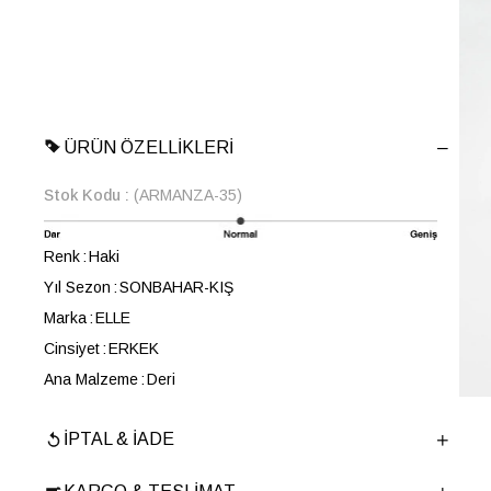
ÜRÜN ÖZELLIKLERI
Stok Kodu
(ARMANZA-35)
Renk
Haki
Yıl Sezon
SONBAHAR-KIŞ
Marka
ELLE
Cinsiyet
ERKEK
Ana Malzeme
Deri
Astar Malzemesi
Tekstil
İPTAL & İADE
Topuk Boyu
3.5 cm
Taban Malzemesi
EVA