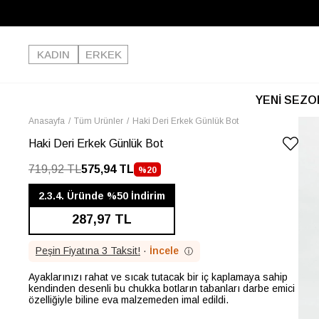
KADIN
ERKEK
YENİ SEZO
Anasayfa
Tüm Ürünler
Haki Deri Erkek Günlük Bot
Haki Deri Erkek Günlük Bot
719,92 TL
575,94 TL
%
20
İNDIRIM
2.3.4. Üründe %50 İndirim
287,97 TL
Peşin Fiyatına 3 Taksit!
·
İncele
ⓘ
Ayaklarınızı rahat ve sıcak tutacak bir iç kaplamaya sahip
kendinden desenli bu chukka botların tabanları darbe emici
özelliğiyle biline eva malzemeden imal edildi.