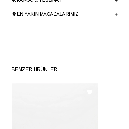
KARGO & TESLIMAT
Ürün Cinsi
Günlük
Taban Yüksekliği
2 cm
EN YAKIN MAĞAZALARIMIZ
Menşei
TURKIYE
Ürün Grubu
BOT
İnternet Kategorisi
Günlük Ayakkabı
BENZER ÜRÜNLER