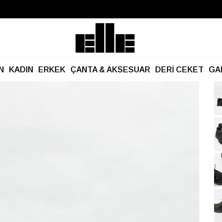
Büyük Yaz İndirimi Başladı!
Kargo Ücretsiz!
N
KADIN
ERKEK
ÇANTA & AKSESUAR
DERİ CEKET
GA