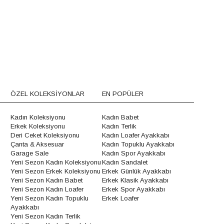
ÖZEL KOLEKSİYONLAR
EN POPÜLER
Kadın Koleksiyonu
Kadın Babet
Erkek Koleksiyonu
Kadın Terlik
Deri Ceket Koleksiyonu
Kadın Loafer Ayakkabı
Çanta & Aksesuar
Kadın Topuklu Ayakkabı
Garage Sale
Kadın Spor Ayakkabı
Yeni Sezon Kadın Koleksiyonu
Kadın Sandalet
Yeni Sezon Erkek Koleksiyonu
Erkek Günlük Ayakkabı
Yeni Sezon Kadın Babet
Erkek Klasik Ayakkabı
Yeni Sezon Kadın Loafer
Erkek Spor Ayakkabı
Yeni Sezon Kadın Topuklu
Erkek Loafer
Ayakkabı
Yeni Sezon Kadın Terlik