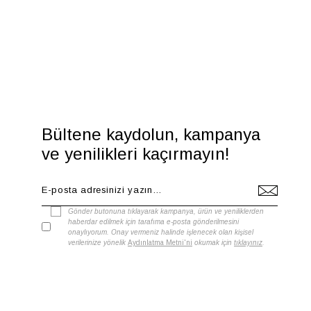
Bültene kaydolun, kampanya
ve yenilikleri kaçırmayın!
Gönder butonuna tıklayarak kampanya, ürün ve yeniliklerden
haberdar edilmek için tarafıma e-posta gönderilmesini
onaylıyorum. Onay vermeniz halinde işlenecek olan kişisel
verilerinize yönelik
Aydınlatma Metni'ni
okumak için
tıklayınız
.