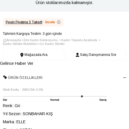
Ürün stoklarımızda kalmamıştır.
Peşin Fiyatına 3 Taksit!
·
İncele
ⓘ
Tahmini Kargoya Teslim: 3 gün içinde
Anasayfa
Elle Kadın Koleksiyonu
Kadın Topuklu Ayakkabı
Kadın Stiletto Modelleri
Gri Kadın Stiletto
Mağazada Ara
Satış Danışmanına Sor
Gelince Haber Ver
ÜRÜN ÖZELLIKLERI
Stok Kodu
(MELISA-3-09)
Renk
Gri
Yıl Sezon
SONBAHAR-KIŞ
Marka
ELLE