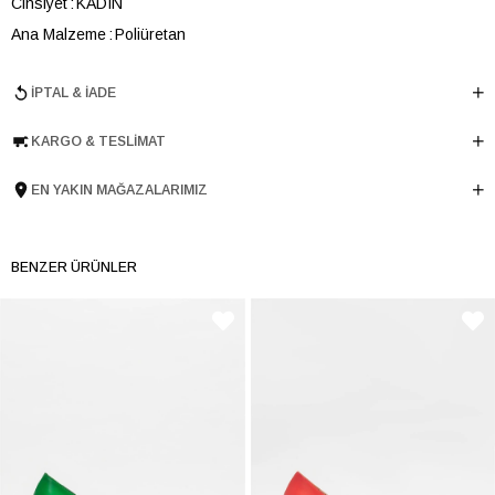
Cinsiyet
KADIN
Ana Malzeme
Poliüretan
Astar Malzemesi
Koyun Derisi
İPTAL & İADE
Topuk Boyu
10 cm
Taban Malzemesi
TPU
KARGO & TESLIMAT
Ürün Cinsi
Stıletto
Menşei
TURKIYE
EN YAKIN MAĞAZALARIMIZ
Ürün Grubu
AYAKKABI
BENZER ÜRÜNLER