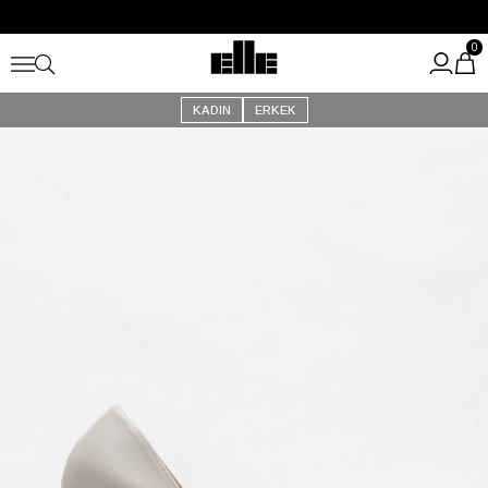
Büyük Yaz İndirimi Başladı!
Kargo Ücretsiz!
0
KADIN
ERKEK