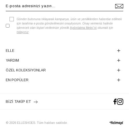
Gönder butonuna tıklayarak kampanya, ürün ve yeniliklerden haberdar edilmek
için tarafıma e-posta gönderilmesini onaylıyorum. Onay vermeniz halinde
işlenecek olan kişisel verilerinize yönelik
Aydınlatma Metni'ni
okumak için
tıklayınız
.
ELLE
YARDIM
ÖZEL KOLEKSİYONLAR
EN POPÜLER
BİZİ TAKİP ET
© 2026 ELLESHOES. Tüm hakları saklıdır.