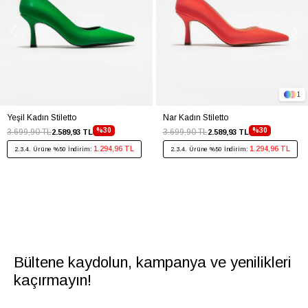
1
Yeşil Kadın Stiletto
Nar Kadın Stiletto
%30
%30
3.699,90 TL
3.699,90 TL
2.589,93 TL
2.589,93 TL
1.294,96 TL
1.294,96 TL
2.3.4. Ürüne %50 İndirim:
2.3.4. Ürüne %50 İndirim:
Bültene kaydolun, kampanya ve yenilikleri
kaçırmayın!