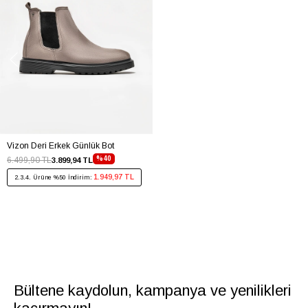
Vizon Deri Erkek Günlük Bot
%40
6.499,90 TL
3.899,94 TL
1.949,97 TL
2.3.4. Ürüne %50 İndirim:
Bültene kaydolun, kampanya ve yenilikleri