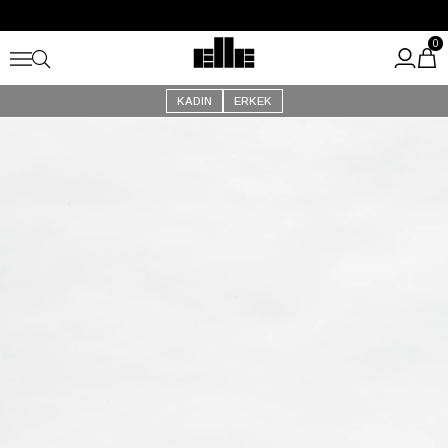
Büyük Yaz İndirimi Başladı!
Kargo Ücretsiz!
0
KADIN
ERKEK