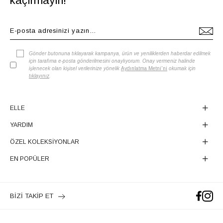
kaçırmayın!
Gönder butonuna tıklayarak kampanya, ürün ve yeniliklerden haberdar edilmek
için tarafıma e-posta gönderilmesini onaylıyorum. Onay vermeniz halinde
işlenecek olan kişisel verilerinize yönelik
Aydınlatma Metni'ni
okumak için
tıklayınız
.
ELLE
YARDIM
ÖZEL KOLEKSİYONLAR
EN POPÜLER
BİZİ TAKİP ET