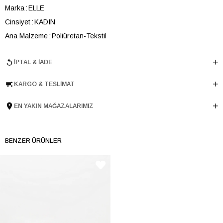
Marka
ELLE
Cinsiyet
KADIN
Ana Malzeme
Poliüretan-Tekstil
Astar Malzemesi
Tekstil
İPTAL & İADE
Topuk Boyu
4 cm
Taban Malzemesi
TERMO
KARGO & TESLIMAT
Ürün Cinsi
Retro
Taban Yüksekliği
4 cm
EN YAKIN MAĞAZALARIMIZ
Menşei
TURKIYE
Ürün Grubu
AYAKKABI
BENZER ÜRÜNLER