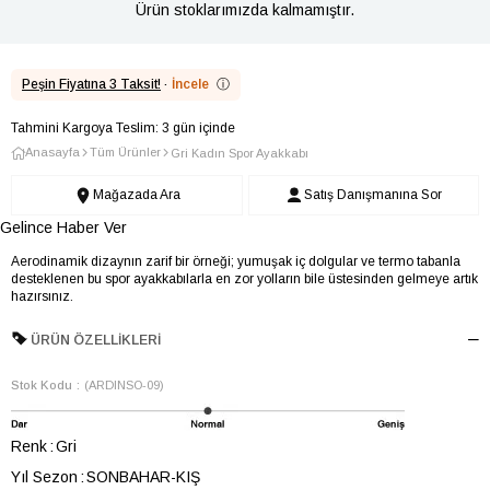
Ürün stoklarımızda kalmamıştır.
Peşin Fiyatına 3 Taksit!
·
İncele
ⓘ
Tahmini Kargoya Teslim: 3 gün içinde
Anasayfa
Tüm Ürünler
Gri Kadın Spor Ayakkabı
Mağazada Ara
Satış Danışmanına Sor
Gelince Haber Ver
Aerodinamik dizaynın zarif bir örneği; yumuşak iç dolgular ve termo tabanla
desteklenen bu spor ayakkabılarla en zor yolların bile üstesinden gelmeye artık
hazırsınız.
ÜRÜN ÖZELLIKLERI
Stok Kodu
(ARDINSO-09)
Renk
Gri
Yıl Sezon
SONBAHAR-KIŞ