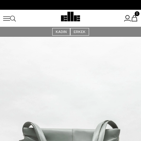
Büyük Yaz İndirimi Başladı!
Kargo Ücretsiz!
0
KADIN
ERKEK