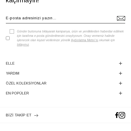
kaçırmayın!
Gönder butonuna tıklayarak kampanya, ürün ve yeniliklerden haberdar edilmek
için tarafıma e-posta gönderilmesini onaylıyorum. Onay vermeniz halinde
işlenecek olan kişisel verilerinize yönelik
Aydınlatma Metni'ni
okumak için
tıklayınız
.
ELLE
YARDIM
ÖZEL KOLEKSİYONLAR
EN POPÜLER
BİZİ TAKİP ET