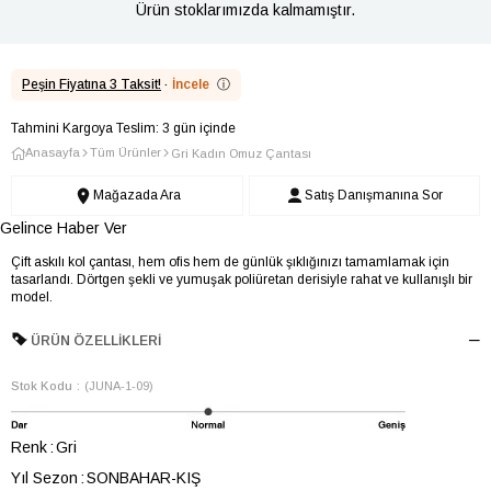
Ürün stoklarımızda kalmamıştır.
Peşin Fiyatına 3 Taksit!
·
İncele
ⓘ
Tahmini Kargoya Teslim: 3 gün içinde
Anasayfa
Tüm Ürünler
Gri Kadın Omuz Çantası
Mağazada Ara
Satış Danışmanına Sor
Gelince Haber Ver
Çift askılı kol çantası, hem ofis hem de günlük şıklığınızı tamamlamak için
tasarlandı. Dörtgen şekli ve yumuşak poliüretan derisiyle rahat ve kullanışlı bir
model.
ÜRÜN ÖZELLIKLERI
Stok Kodu
(JUNA-1-09)
Renk
Gri
Yıl Sezon
SONBAHAR-KIŞ