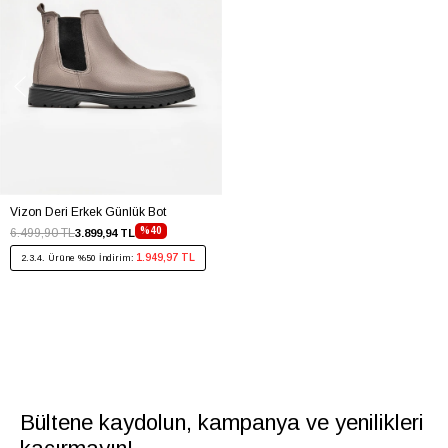
Vizon Deri Erkek Günlük Bot
%40
6.499,90 TL
3.899,94 TL
1.949,97 TL
2.3.4. Ürüne %50 İndirim:
Bültene kaydolun, kampanya ve yenilikleri