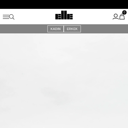
Büyük Yaz İndirimi Başladı!
Kargo Ücretsiz!
0
KADIN
ERKEK