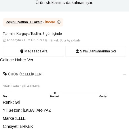
Ürün stoklarımızda kalmamıştır.
Peşin Fiyatına 3 Taksit!
·
İncele
ⓘ
Tahmini Kargoya Teslim: 3 gün içinde
Anasayfa
Tüm Ürünler
Gri Erkek Spor Ayakkabı
Mağazada Ara
Satış Danışmanına Sor
Gelince Haber Ver
ÜRÜN ÖZELLIKLERI
Stok Kodu
(KLAJDI-09)
Renk
Gri
Yıl Sezon
İLKBAHAR-YAZ
Marka
ELLE
Cinsiyet
ERKEK