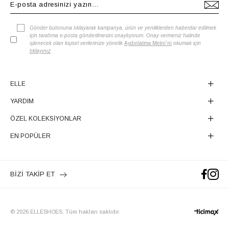
Gönder butonuna tıklayarak kampanya, ürün ve yeniliklerden haberdar edilmek
için tarafıma e-posta gönderilmesini onaylıyorum. Onay vermeniz halinde
işlenecek olan kişisel verilerinize yönelik
Aydınlatma Metni'ni
okumak için
tıklayınız
.
ELLE
YARDIM
ÖZEL KOLEKSİYONLAR
EN POPÜLER
BİZİ TAKİP ET
© 2026 ELLESHOES. Tüm hakları saklıdır.