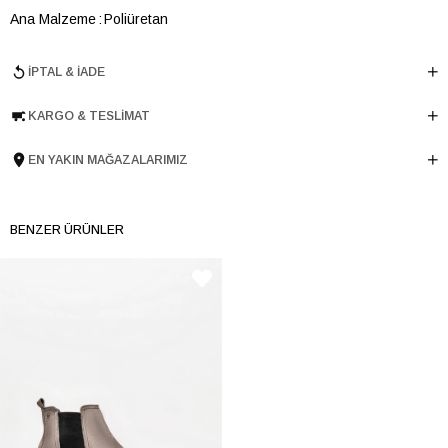
Ana Malzeme
Poliüretan
Astar Malzemesi
Tekstil
İPTAL & İADE
Topuk Boyu
4 cm
Taban Malzemesi
Kauçuk
KARGO & TESLIMAT
Ürün Cinsi
Havuz
Taban Yüksekliği
3 cm
EN YAKIN MAĞAZALARIMIZ
Menşei
TURKIYE
Ürün Grubu
AYAKKABI
BENZER ÜRÜNLER