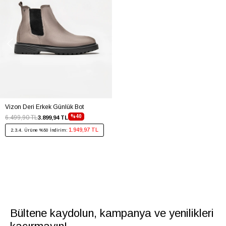
Vizon Deri Erkek Günlük Bot
%40
6.499,90 TL
3.899,94 TL
1.949,97 TL
2.3.4. Ürüne %50 İndirim:
Bültene kaydolun, kampanya ve yenilikleri