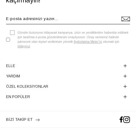
kaçırmayın!
Gönder butonuna tıklayarak kampanya, ürün ve yeniliklerden haberdar edilmek
için tarafıma e-posta gönderilmesini onaylıyorum. Onay vermeniz halinde
işlenecek olan kişisel verilerinize yönelik
Aydınlatma Metni'ni
okumak için
tıklayınız
.
ELLE
YARDIM
ÖZEL KOLEKSİYONLAR
EN POPÜLER
BİZİ TAKİP ET