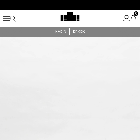
Büyük Yaz İndirimi Başladı!
Kargo Ücretsiz!
0
KADIN
ERKEK