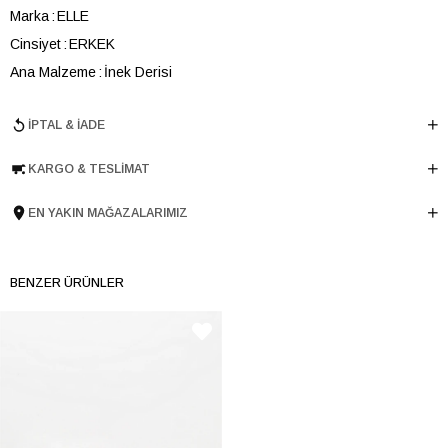
Marka
ELLE
Cinsiyet
ERKEK
Ana Malzeme
İnek Derisi
Astar Malzemesi
İnek Derisi
İPTAL & İADE
Topuk Boyu
3.5 cm
Taban Malzemesi
Termolight
KARGO & TESLIMAT
Ürün Cinsi
Retro
Taban Yüksekliği
3.5 cm
EN YAKIN MAĞAZALARIMIZ
Menşei
TURKIYE
Ürün Grubu
AYAKKABI
BENZER ÜRÜNLER