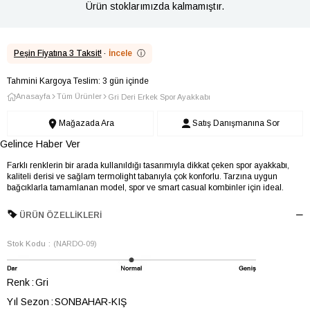
Ürün stoklarımızda kalmamıştır.
Peşin Fiyatına 3 Taksit!
·
İncele
ⓘ
Tahmini Kargoya Teslim: 3 gün içinde
Anasayfa
Tüm Ürünler
Gri Deri Erkek Spor Ayakkabı
Mağazada Ara
Satış Danışmanına Sor
Gelince Haber Ver
Farklı renklerin bir arada kullanıldığı tasarımıyla dikkat çeken spor ayakkabı,
kaliteli derisi ve sağlam termolight tabanıyla çok konforlu. Tarzına uygun
bağcıklarla tamamlanan model, spor ve smart casual kombinler için ideal.
ÜRÜN ÖZELLIKLERI
Stok Kodu
(NARDO-09)
Renk
Gri
Yıl Sezon
SONBAHAR-KIŞ