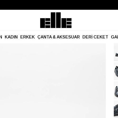
Büyük Yaz İndirimi Başladı!
Kargo Ücretsiz!
N
KADIN
ERKEK
ÇANTA & AKSESUAR
DERİ CEKET
GA