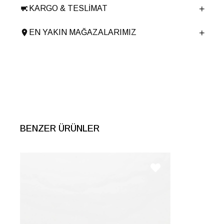
KARGO & TESLIMAT
Ürün Cinsi
Casual
Taban Yüksekliği
3 cm
EN YAKIN MAĞAZALARIMIZ
Menşei
TURKIYE
Ürün Grubu
AYAKKABI
BENZER ÜRÜNLER