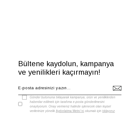
Bültene kaydolun, kampanya
ve yenilikleri kaçırmayın!
Gönder butonuna tıklayarak kampanya, ürün ve yeniliklerden
haberdar edilmek için tarafıma e-posta gönderilmesini
onaylıyorum. Onay vermeniz halinde işlenecek olan kişisel
verilerinize yönelik
Aydınlatma Metni'ni
okumak için
tıklayınız
.