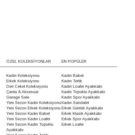
ÖZEL KOLEKSİYONLAR
EN POPÜLER
Kadın Koleksiyonu
Kadın Babet
Erkek Koleksiyonu
Kadın Terlik
Deri Ceket Koleksiyonu
Kadın Loafer Ayakkabı
Çanta & Aksesuar
Kadın Topuklu Ayakkabı
Garage Sale
Kadın Spor Ayakkabı
Yeni Sezon Kadın Koleksiyonu
Kadın Sandalet
Yeni Sezon Erkek Koleksiyonu
Erkek Günlük Ayakkabı
Yeni Sezon Kadın Babet
Erkek Klasik Ayakkabı
Yeni Sezon Kadın Loafer
Erkek Spor Ayakkabı
Yeni Sezon Kadın Topuklu
Erkek Loafer
Ayakkabı