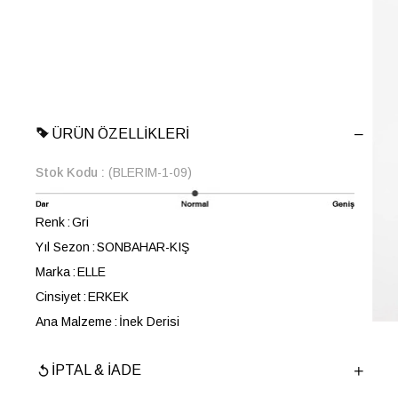
ÜRÜN ÖZELLIKLERI
Stok Kodu
(BLERIM-1-09)
Renk
Gri
Yıl Sezon
SONBAHAR-KIŞ
Marka
ELLE
Cinsiyet
ERKEK
Ana Malzeme
İnek Derisi
Astar Malzemesi
Koyun Derisi
İPTAL & İADE
Topuk Boyu
3 cm
Taban Malzemesi
Poliüretan