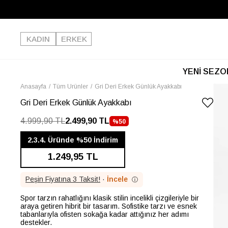
KADIN
ERKEK
YENİ SEZO
Anasayfa
Tüm Ürünler
Gri Deri Erkek Günlük Ayakkabı
Gri Deri Erkek Günlük Ayakkabı
4.999,90 TL
2.499,90 TL
%
50
İNDIRIM
2.3.4. Üründe %50 İndirim
1.249,95 TL
Peşin Fiyatına 3 Taksit!
·
İncele
ⓘ
Spor tarzın rahatlığını klasik stilin incelikli çizgileriyle bir
araya getiren hibrit bir tasarım. Sofistike tarzı ve esnek
tabanlarıyla ofisten sokağa kadar attığınız her adımı
destekler.