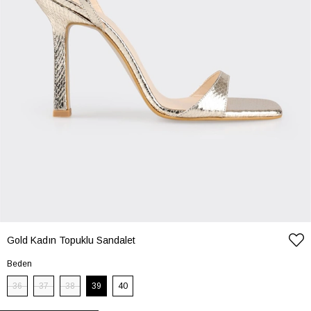
Gold Kadın Topuklu Sandalet
Beden
36
37
38
39
40