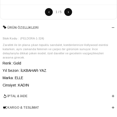
‹
›
1 / 5
ÜRÜN ÖZELLIKLERI
Stok Kodu
(PELDORA-1-324)
Zarafeti ile ön plana çıkan topuklu sandalet, kombinlerinize Hollywood esintisi
katarken, aynı zamanda feminen ve çarpıcı bir görünüm sunuyor. İnce
detaylarıyla dikkat çeken model, özel davetler ve gecelerin vazgeçilmezleri
arasına girecek.
Renk
Gold
Yıl Sezon
İLKBAHAR-YAZ
Marka
ELLE
Cinsiyet
KADIN
Ana Malzeme
Poliüretan
İPTAL & İADE
Astar Malzemesi
Poliüretan
Topuk Boyu
11 cm
KARGO & TESLIMAT
Taban Malzemesi
Microlight