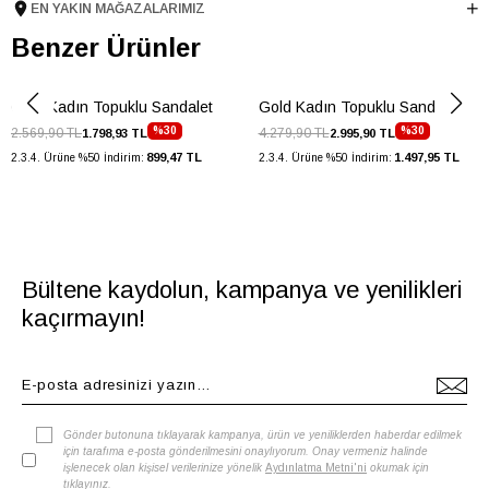
EN YAKIN MAĞAZALARIMIZ
Ürün Cinsi
Topuklu
Benzer Ürünler
Menşei
TURKIYE
Ürün Grubu
SANDALET
Gold Kadın Topuklu Sandalet
Gold Kadın Topuklu Sandalet
%30
%30
2.569,90 TL
4.279,90 TL
1.798,93 TL
2.995,90 TL
899,47 TL
1.497,95 TL
2.3.4. Ürüne %50 İndirim:
2.3.4. Ürüne %50 İndirim:
Bültene kaydolun, kampanya ve yenilikleri
kaçırmayın!
Gönder butonuna tıklayarak kampanya, ürün ve yeniliklerden haberdar edilmek
için tarafıma e-posta gönderilmesini onaylıyorum. Onay vermeniz halinde
işlenecek olan kişisel verilerinize yönelik
Aydınlatma Metni'ni
okumak için
tıklayınız
.