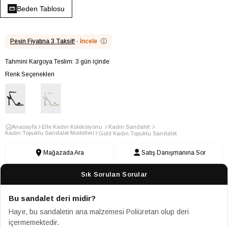
Beden Tablosu
Peşin Fiyatına 3 Taksit!
·
İncele
ⓘ
Tahmini Kargoya Teslim: 3 gün içinde
Renk Seçenekleri
Anasayfa
Elle Kadın Koleksiyonu
Kadın Sandalet
Kadın Topuklu Sandalet Modelleri
Gold Kadın Topuklu Sandalet
Mağazada Ara
Satış Danışmanına Sor
Sık Sorulan Sorular
Bu sandalet deri midir?
Hayır, bu sandaletin ana malzemesi Poliüretan olup deri
içermemektedir.