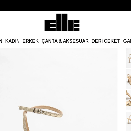
Büyük Yaz İndirimi Başladı!
Kargo Ücretsiz!
N
KADIN
ERKEK
ÇANTA & AKSESUAR
DERİ CEKET
GA