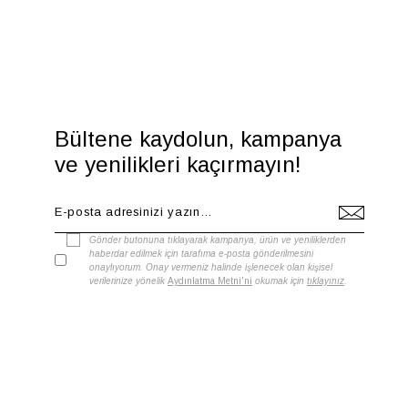
Bültene kaydolun, kampanya
ve yenilikleri kaçırmayın!
Gönder butonuna tıklayarak kampanya, ürün ve yeniliklerden
haberdar edilmek için tarafıma e-posta gönderilmesini
onaylıyorum. Onay vermeniz halinde işlenecek olan kişisel
verilerinize yönelik
Aydınlatma Metni'ni
okumak için
tıklayınız
.