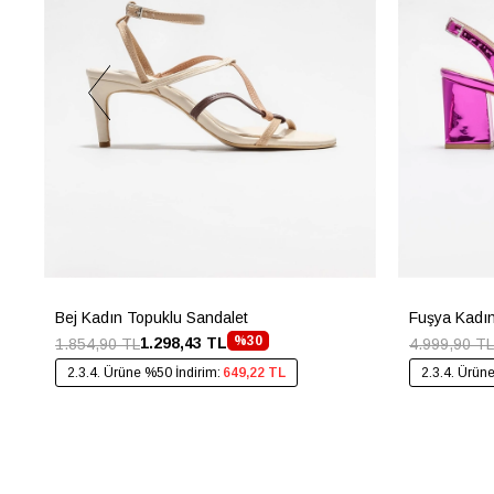
Bej Kadın Topuklu Sandalet
Fuşya Kadın
%30
1.298,43 TL
1.854,90 TL
4.999,90 TL
2.3.4. Ürüne %50 İndirim:
649,22 TL
2.3.4. Ürün