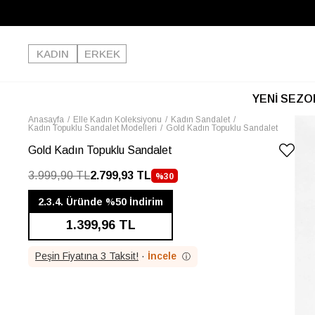
KADIN
ERKEK
YENİ SEZO
Anasayfa
Elle Kadın Koleksiyonu
Kadın Sandalet
Kadın Topuklu Sandalet Modelleri
Gold Kadın Topuklu Sandalet
Gold Kadın Topuklu Sandalet
3.999,90 TL
2.799,93 TL
%
30
İNDIRIM
2.3.4. Üründe %50 İndirim
1.399,96 TL
Peşin Fiyatına 3 Taksit!
·
İncele
ⓘ