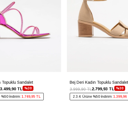
 Topuklu Sandalet
Bej Deri Kadın Topuklu Sandale
%30
%30
3.499,90 TL
2.799,93 TL
3.999,90 TL
e %50 İndirim:
1.749,95 TL
2.3.4. Ürüne %50 İndirim:
1.399,96