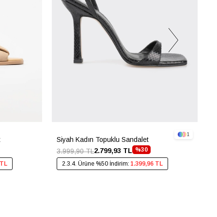
1
t
Siyah Kadın Topuklu Sandalet
L
%30
2.799,93 TL
3.999,90 TL
3
 TL
2.3.4. Ürüne %50 İndirim:
1.399,96 TL