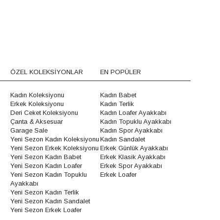
ÖZEL KOLEKSİYONLAR
EN POPÜLER
Kadın Koleksiyonu
Kadın Babet
Erkek Koleksiyonu
Kadın Terlik
Deri Ceket Koleksiyonu
Kadın Loafer Ayakkabı
Çanta & Aksesuar
Kadın Topuklu Ayakkabı
Garage Sale
Kadın Spor Ayakkabı
Yeni Sezon Kadın Koleksiyonu
Kadın Sandalet
Yeni Sezon Erkek Koleksiyonu
Erkek Günlük Ayakkabı
Yeni Sezon Kadın Babet
Erkek Klasik Ayakkabı
Yeni Sezon Kadın Loafer
Erkek Spor Ayakkabı
Yeni Sezon Kadın Topuklu
Erkek Loafer
Ayakkabı
Yeni Sezon Kadın Terlik
Yeni Sezon Kadın Sandalet
Yeni Sezon Erkek Loafer