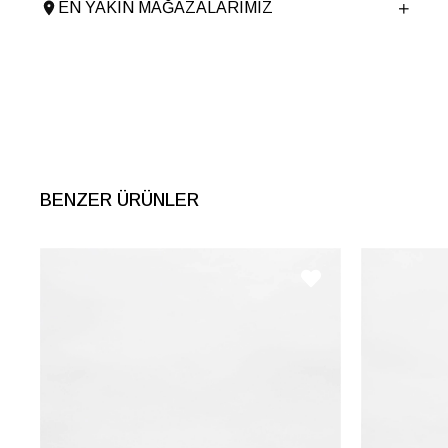
EN YAKIN MAĞAZALARIMIZ
Ürün Cinsi
Topuklu
Menşei
TURKIYE
Ürün Grubu
SANDALET
BENZER ÜRÜNLER