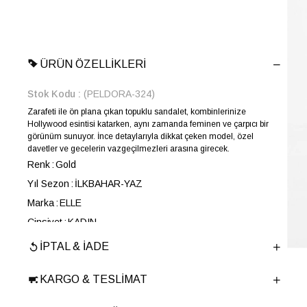
ÜRÜN ÖZELLIKLERI
Stok Kodu
(PELDORA-324)
Zarafeti ile ön plana çıkan topuklu sandalet, kombinlerinize
Hollywood esintisi katarken, aynı zamanda feminen ve çarpıcı bir
görünüm sunuyor. İnce detaylarıyla dikkat çeken model, özel
davetler ve gecelerin vazgeçilmezleri arasına girecek.
Renk
Gold
Yıl Sezon
İLKBAHAR-YAZ
Marka
ELLE
Cinsiyet
KADIN
Ana Malzeme
Poliüretan
İPTAL & İADE
Astar Malzemesi
Poliüretan
KARGO & TESLIMAT
Topuk Boyu
11 cm
Taban Malzemesi
Microlight