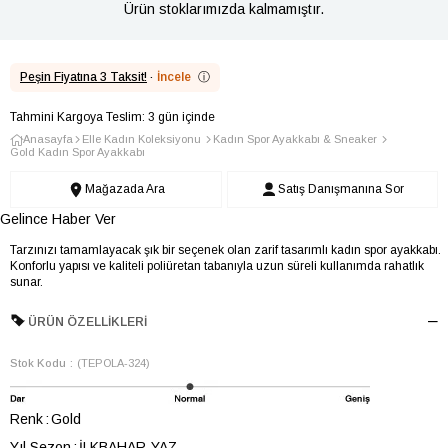
Ürün stoklarımızda kalmamıştır.
Peşin Fiyatına 3 Taksit!
·
İncele
ⓘ
Tahmini Kargoya Teslim: 3 gün içinde
Anasayfa
Elle Kadın Koleksiyonu
Kadın Spor Ayakkabı & Sneaker
Gold Kadın Spor Ayakkabı
Mağazada Ara
Satış Danışmanına Sor
Gelince Haber Ver
Tarzınızı tamamlayacak şık bir seçenek olan zarif tasarımlı kadın spor ayakkabı.
Konforlu yapısı ve kaliteli poliüretan tabanıyla uzun süreli kullanımda rahatlık
sunar.
ÜRÜN ÖZELLIKLERI
Stok Kodu
(TEPOLA-324)
Renk
Gold
Yıl Sezon
İLKBAHAR-YAZ