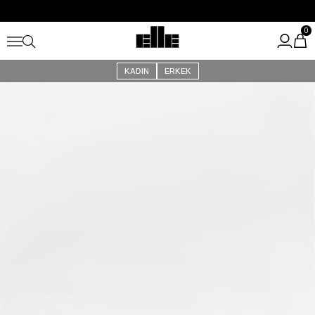
Büyük Yaz İndirimi Başladı!
Kargo Ücretsiz!
0
KADIN
ERKEK