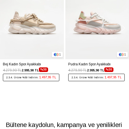
1
1
Bej Kadın Spor Ayakkabı
Pudra Kadın Spor Ayakkabı
%30
%30
4.279,90 TL
4.279,90 TL
2.995,90 TL
2.995,90 TL
1.497,95 TL
1.497,95 TL
2.3.4. Ürüne %50 İndirim:
2.3.4. Ürüne %50 İndirim:
Bültene kaydolun, kampanya ve yenilikleri