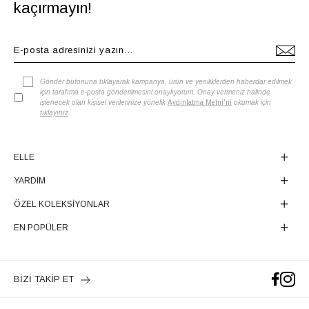
kaçırmayın!
Gönder butonuna tıklayarak kampanya, ürün ve yeniliklerden haberdar edilmek
için tarafıma e-posta gönderilmesini onaylıyorum. Onay vermeniz halinde
işlenecek olan kişisel verilerinize yönelik
Aydınlatma Metni'ni
okumak için
tıklayınız
.
ELLE
YARDIM
ÖZEL KOLEKSİYONLAR
EN POPÜLER
BİZİ TAKİP ET