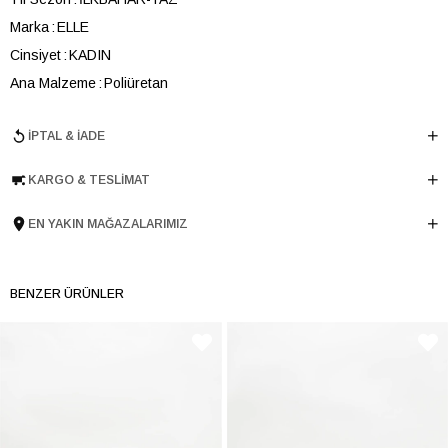
Marka
ELLE
Cinsiyet
KADIN
Ana Malzeme
Poliüretan
Astar Malzemesi
Tekstil
İPTAL & İADE
Topuk Boyu
5 cm
Taban Malzemesi
TERMO
KARGO & TESLIMAT
Ürün Cinsi
Retro
Taban Yüksekliği
5 cm
EN YAKIN MAĞAZALARIMIZ
Menşei
TURKIYE
Ürün Grubu
AYAKKABI
BENZER ÜRÜNLER