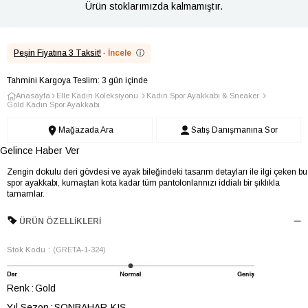
Ürün stoklarımızda kalmamıştır.
Peşin Fiyatına 3 Taksit!
·
İncele
ⓘ
Tahmini Kargoya Teslim: 3 gün içinde
Anasayfa
Elle Kadın Koleksiyonu
Kadın Spor Ayakkabı & Sneaker
Gold Kadın Spor Ayakkabı
Mağazada Ara
Satış Danışmanına Sor
Gelince Haber Ver
Zengin dokulu deri gövdesi ve ayak bileğindeki tasarım detayları ile ilgi çeken bu
spor ayakkabı, kumaştan kota kadar tüm pantolonlarınızı iddialı bir şıklıkla
tamamlar.
ÜRÜN ÖZELLIKLERI
Stok Kodu
(GRETA-1-324)
Renk
Gold
Yıl Sezon
SONBAHAR-KIŞ