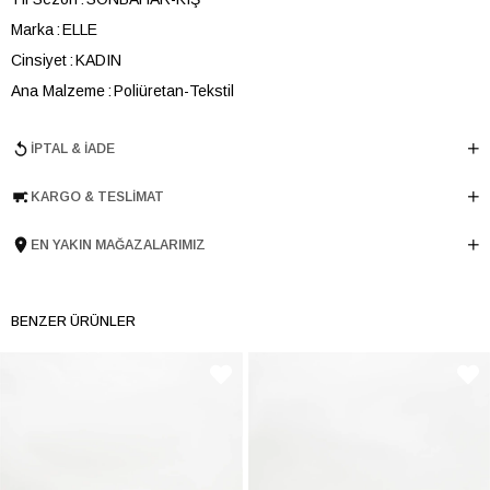
Marka
ELLE
Cinsiyet
KADIN
Ana Malzeme
Poliüretan-Tekstil
Astar Malzemesi
Tekstil
İPTAL & İADE
Topuk Boyu
4 cm
Taban Malzemesi
Poliüretan
KARGO & TESLIMAT
Ürün Cinsi
Havuz
Tema
Puffer
EN YAKIN MAĞAZALARIMIZ
Taban Yüksekliği
4 cm
Menşei
TURKIYE
BENZER ÜRÜNLER
Ürün Grubu
AYAKKABI