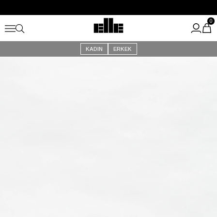
Büyük Yaz İndirimi Başladı!
Kargo Ücretsiz!
0
KADIN
ERKEK