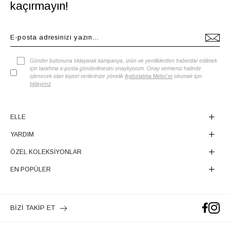
kaçırmayın!
Gönder butonuna tıklayarak kampanya, ürün ve yeniliklerden haberdar edilmek
için tarafıma e-posta gönderilmesini onaylıyorum. Onay vermeniz halinde
işlenecek olan kişisel verilerinize yönelik
Aydınlatma Metni'ni
okumak için
tıklayınız
.
ELLE
YARDIM
ÖZEL KOLEKSİYONLAR
EN POPÜLER
BİZİ TAKİP ET