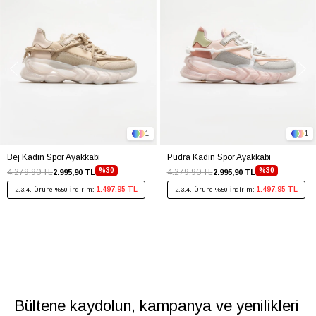
1
1
Bej Kadın Spor Ayakkabı
Pudra Kadın Spor Ayakkabı
%30
%30
4.279,90 TL
4.279,90 TL
2.995,90 TL
2.995,90 TL
1.497,95 TL
1.497,95 TL
2.3.4. Ürüne %50 İndirim:
2.3.4. Ürüne %50 İndirim:
Bültene kaydolun, kampanya ve yenilikleri