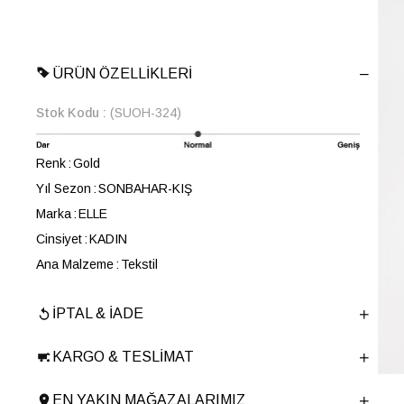
ÜRÜN ÖZELLIKLERI
Stok Kodu
(SUOH-324)
Renk
Gold
Yıl Sezon
SONBAHAR-KIŞ
Marka
ELLE
Cinsiyet
KADIN
Ana Malzeme
Tekstil
Astar Malzemesi
Tekstil
İPTAL & İADE
En
20 cm
Boy
12 cm
KARGO & TESLIMAT
Derinlik
3 cm
Ürün Cinsi
Portföy Çanta
EN YAKIN MAĞAZALARIMIZ