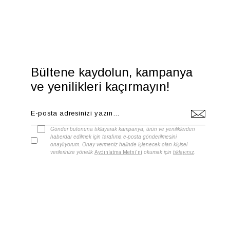
Bültene kaydolun, kampanya
ve yenilikleri kaçırmayın!
Gönder butonuna tıklayarak kampanya, ürün ve yeniliklerden
haberdar edilmek için tarafıma e-posta gönderilmesini
onaylıyorum. Onay vermeniz halinde işlenecek olan kişisel
verilerinize yönelik
Aydınlatma Metni'ni
okumak için
tıklayınız
.