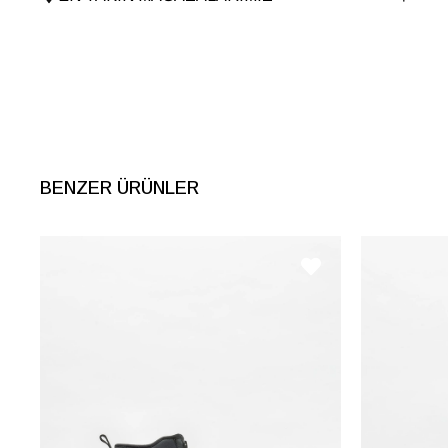
Tema
Romantic
Menşei
TURKIYE
Ürün Grubu
CANTA
BENZER ÜRÜNLER