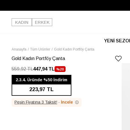
KADIN
ERKEK
YENİ SEZO
Anasayfa
Tüm Ürünler
Gold Kadın Portföy Çanta
Gold Kadın Portföy Çanta
559,92 TL
447,94 TL
%
20
İNDIRIM
2.3.4. Üründe %50 İndirim
223,97 TL
Peşin Fiyatına 3 Taksit!
·
İncele
ⓘ