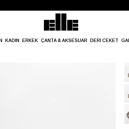
Büyük Yaz İndirimi Başladı!
Kargo Ücretsiz!
N
KADIN
ERKEK
ÇANTA & AKSESUAR
DERİ CEKET
GA