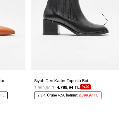
abı
Siyah Deri Kadın Topuklu Bot
G
%40
4.799,94 TL
7.999,90 TL
4
 TL
2.3.4. Ürüne %50 İndirim:
2.399,97 TL