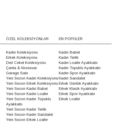
ÖZEL KOLEKSİYONLAR
EN POPÜLER
Kadın Koleksiyonu
Kadın Babet
Erkek Koleksiyonu
Kadın Terlik
Deri Ceket Koleksiyonu
Kadın Loafer Ayakkabı
Çanta & Aksesuar
Kadın Topuklu Ayakkabı
Garage Sale
Kadın Spor Ayakkabı
Yeni Sezon Kadın Koleksiyonu
Kadın Sandalet
Yeni Sezon Erkek Koleksiyonu
Erkek Günlük Ayakkabı
Yeni Sezon Kadın Babet
Erkek Klasik Ayakkabı
Yeni Sezon Kadın Loafer
Erkek Spor Ayakkabı
Yeni Sezon Kadın Topuklu
Erkek Loafer
Ayakkabı
Yeni Sezon Kadın Terlik
Yeni Sezon Kadın Sandalet
Yeni Sezon Erkek Loafer