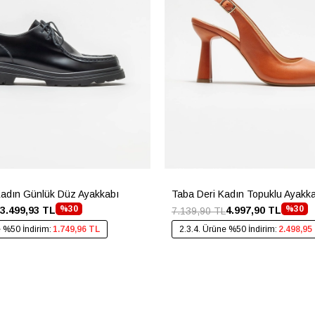
Kadın Günlük Düz Ayakkabı
Taba Deri Kadın Topuklu Ayakk
%30
%30
3.499,93 TL
4.997,90 TL
7.139,90 TL
e %50 İndirim:
1.749,96 TL
2.3.4. Ürüne %50 İndirim:
2.498,95